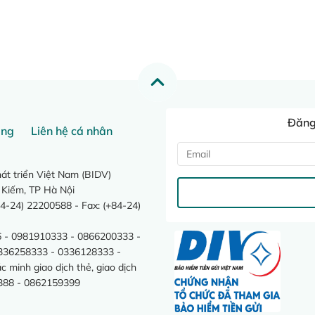
Đăng 
ang
Liên hệ cá nhân
t triển Việt Nam (BIDV)
 Kiếm, TP Hà Nội
4-24) 22200588 - Fax: (+84-24)
 - 0981910333 - 0866200333 -
0336258333 - 0336128333 -
minh giao dịch thẻ, giao dịch
388 - 0862159399