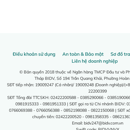
Điều khoản sử dụng
An toàn & Bảo mật
Sơ đồ tr
Liên hệ doanh nghiệp
© Bản quyền 2018 thuộc về Ngân hàng TMCP Đầu tư và Phá
Tháp BIDV, Số 194 Trần Quang Khải, Phường Hoàn
SĐT tiếp nhận: 19009247 (Cá nhân)/ 19009248 (Doanh nghiệp)/(+8
22200399
SĐT Tổng đài TTCSKH: 02422200588 - 0385290066 - 0385190066
0981915333 - 0981951333 | SĐT gọi ra từ Chi nhánh BIDV: 
0766069388 - 0766056388 - 0852198088 - 0822150068 | SĐT xác 
chuyển tiền: 02422200520 - 0981358335 - 0862136
Email:
bidv247@bidv.com.vn
Swift code: BIDVVNVX