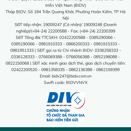
triển Việt Nam (BIDV)
Tháp BIDV, Số 194 Trần Quang Khải, Phường Hoàn Kiếm, TP Hà
Nội
SĐT tiếp nhận: 19009247 (Cá nhân)/ 19009248 (Doanh
nghiệp)/(+84-24) 22200588 - Fax: (+84-24) 22200399
SĐT Tổng đài TTCSKH: 02422200588 - 0385290066 -
0385190066 - 0981910333 - 0866200333 - 0981915333 -
0981951333 | SĐT gọi ra từ Chi nhánh BIDV: 0336258333 -
0336128333 - 0766069388 - 0766056388 - 0852198088 -
0822150068 | SĐT xác minh giao dịch thẻ, giao dịch chuyển tiền:
02422200520 - 0981358335 - 0862136388 - 0862159399
Email:
bidv247@bidv.com.vn
Swift code: BIDVVNVX