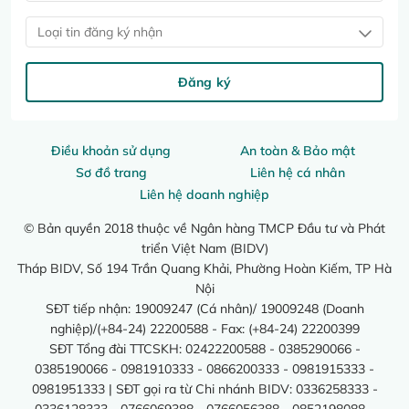
Loại tin đăng ký nhận
Đăng ký
Điều khoản sử dụng
An toàn & Bảo mật
Sơ đồ trang
Liên hệ cá nhân
Liên hệ doanh nghiệp
© Bản quyền 2018 thuộc về Ngân hàng TMCP Đầu tư và Phát
triển Việt Nam (BIDV)
Tháp BIDV, Số 194 Trần Quang Khải, Phường Hoàn Kiếm, TP Hà
Nội
SĐT tiếp nhận: 19009247 (Cá nhân)/ 19009248 (Doanh
nghiệp)/(+84-24) 22200588 - Fax: (+84-24) 22200399
SĐT Tổng đài TTCSKH: 02422200588 - 0385290066 -
0385190066 - 0981910333 - 0866200333 - 0981915333 -
0981951333 | SĐT gọi ra từ Chi nhánh BIDV: 0336258333 -
0336128333 - 0766069388 - 0766056388 - 0852198088 -