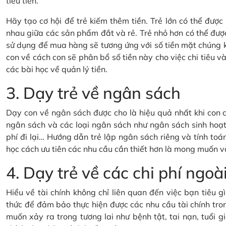
tiêu tiền.
Hãy tạo cơ hội để trẻ kiếm thêm tiền. Trẻ lớn có thể đượ
nhau giữa các sản phẩm đắt và rẻ. Trẻ nhỏ hơn có thể đượ
sử dụng để mua hàng sẽ tương ứng với số tiền mặt chúng 
con về cách con sẽ phân bổ số tiền này cho việc chi tiêu và 
các bài học về quản lý tiền.
3. Dạy trẻ về ngân sách
Dạy con về ngân sách được cho là hiệu quả nhất khi con c
ngân sách và các loại ngân sách như ngân sách sinh hoạt 
phí đi lại… Hướng dẫn trẻ lập ngân sách riêng và tính toán
học cách ưu tiên các nhu cầu cần thiết hơn là mong muốn v
4. Dạy trẻ về các chi phí ng
Hiểu về tài chính không chỉ liên quan đến việc bạn tiêu 
thức để đảm bảo thực hiện được các nhu cầu tài chính tron
muốn xảy ra trong tương lai như bệnh tật, tai nạn, tuổi gi