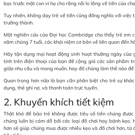
bạc trước mặt con vì họ cho rằng nỗi lo lắng về tiền của cha
Tuy nhiên, không dạy trẻ về tiền cũng đồng nghĩa với việc t
trưởng thành.
Một nghiên cứu của Đại học Cambridge cho thấy trẻ em có
năm chúng 7 tuổi, các khái niệm cơ bản về liên quan đến hành
Hãy tận dụng mọi hoạt động sinh hoạt thường ngày của gi
tính trên điện thoại của bạn để cộng giá các sản phẩm tr
giữa nhu cầu và mong muốn, hay đố chúng làm thế nào để ti
Quan trọng hơn nữa là bạn cần phân biệt cho trẻ sự khác 
dụng, thẻ ghi nợ, và thanh toán trực tuyến.
2. Khuyến khích tiết kiệm
Thật khó để bảo trẻ không được tiêu số tiền chúng được t
chúng luôn bị cám dỗ bởi các loại đồ chơi hay bánh kẹo. H
hơn sẽ giúp chúng mua được nhiều kẹo và đồ chơi hơn, từ đó