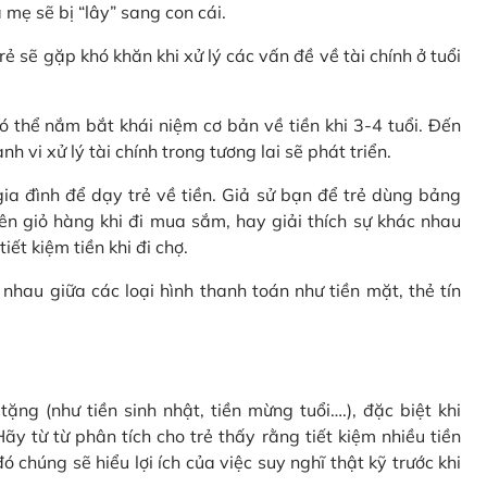
 mẹ sẽ bị “lây” sang con cái.
rẻ sẽ gặp khó khăn khi xử lý các vấn đề về tài chính ở tuổi
 thể nắm bắt khái niệm cơ bản về tiền khi 3-4 tuổi. Đến
 vi xử lý tài chính trong tương lai sẽ phát triển.
a đình để dạy trẻ về tiền. Giả sử bạn để trẻ dùng bảng
ên giỏ hàng khi đi mua sắm, hay giải thích sự khác nhau
ết kiệm tiền khi đi chợ.
nhau giữa các loại hình thanh toán như tiền mặt, thẻ tín
ặng (như tiền sinh nhật, tiền mừng tuổi….), đặc biệt khi
ãy từ từ phân tích cho trẻ thấy rằng tiết kiệm nhiều tiền
 chúng sẽ hiểu lợi ích của việc suy nghĩ thật kỹ trước khi