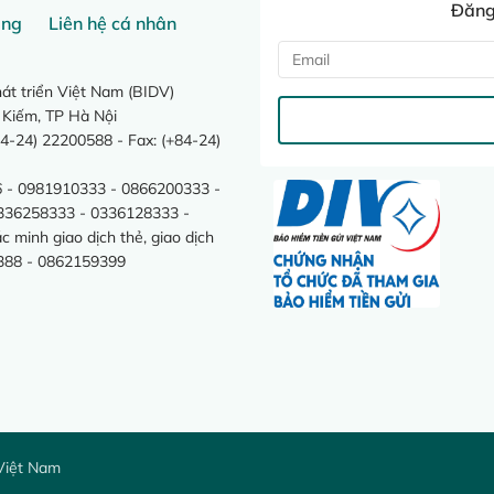
Đăng 
ang
Liên hệ cá nhân
t triển Việt Nam (BIDV)
 Kiếm, TP Hà Nội
4-24) 22200588 - Fax: (+84-24)
 - 0981910333 - 0866200333 -
0336258333 - 0336128333 -
minh giao dịch thẻ, giao dịch
388 - 0862159399
Việt Nam