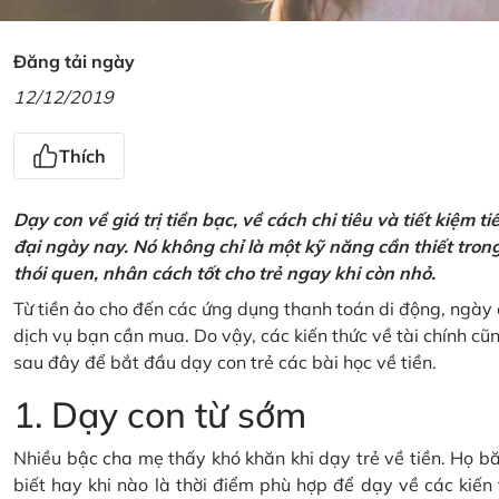
Đăng tải ngày
12/12/2019
Thích
Dạy con về giá trị tiền bạc, về cách chi tiêu và tiết kiệm 
đại ngày nay. Nó không chỉ là một kỹ năng cần thiết tro
thói quen, nhân cách tốt cho trẻ ngay khi còn nhỏ.
Từ tiền ảo cho đến các ứng dụng thanh toán di động, ngày 
dịch vụ bạn cần mua. Do vậy, các kiến thức về tài chính c
sau đây để bắt đầu dạy con trẻ các bài học về tiền.
1. Dạy con từ sớm
Nhiều bậc cha mẹ thấy khó khăn khi dạy trẻ về tiền. Họ bă
biết hay khi nào là thời điểm phù hợp để dạy về các kiến