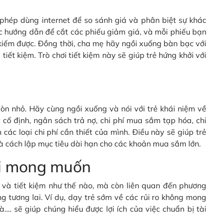
c phép dùng internet để so sánh giá và phân biệt sự khác
c hướng dẫn để cắt các phiếu giảm giá, và mỗi phiếu bạn
kiếm được. Đồng thời, cha mẹ hãy ngồi xuống bàn bạc với
tiết kiệm. Trò chơi tiết kiệm này sẽ giúp trẻ hứng khởi với
òn nhỏ. Hãy cùng ngồi xuống và nói với trẻ khái niệm về
cố định, ngân sách trả nợ, chi phí mua sắm tạp hóa, chi
 các loại chi phí cần thiết của mình. Điều này sẽ giúp trẻ
à cách lập mục tiêu dài hạn cho các khoản mua sắm lớn.
oài mong muốn
gì và tiết kiệm như thế nào, mà còn liên quan đến phương
g tương lai. Ví dụ, dạy trẻ sớm về các rủi ro không mong
à…. sẽ giúp chúng hiểu được lợi ích của việc chuẩn bị tài