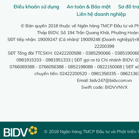
Điều khoản sử dụng
An toàn & Bảo mật
Sơ đồ tr
Liên hệ doanh nghiệp
© Bản quyền 2018 thuộc về Ngân hàng TMCP Đầu tư và Phá
Tháp BIDV, Số 194 Trần Quang Khải, Phường Hoàn
SĐT tiếp nhận: 19009247 (Cá nhân)/ 19009248 (Doanh nghiệp)/(+8
22200399
SĐT Tổng đài TTCSKH: 02422200588 - 0385290066 - 0385190066
0981915333 - 0981951333 | SĐT gọi ra từ Chi nhánh BIDV: 
0766069388 - 0766056388 - 0852198088 - 0822150068 | SĐT xác 
chuyển tiền: 02422200520 - 0981358335 - 0862136
Email:
bidv247@bidv.com.vn
Swift code: BIDVVNVX
© 2018 Ngân hàng TMCP Đầu tư và Phát triển 