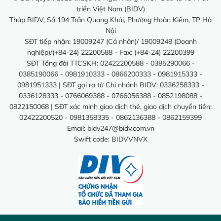
triển Việt Nam (BIDV)
Tháp BIDV, Số 194 Trần Quang Khải, Phường Hoàn Kiếm, TP Hà
Nội
SĐT tiếp nhận: 19009247 (Cá nhân)/ 19009248 (Doanh
nghiệp)/(+84-24) 22200588 - Fax: (+84-24) 22200399
SĐT Tổng đài TTCSKH: 02422200588 - 0385290066 -
0385190066 - 0981910333 - 0866200333 - 0981915333 -
0981951333 | SĐT gọi ra từ Chi nhánh BIDV: 0336258333 -
0336128333 - 0766069388 - 0766056388 - 0852198088 -
0822150068 | SĐT xác minh giao dịch thẻ, giao dịch chuyển tiền:
02422200520 - 0981358335 - 0862136388 - 0862159399
Email:
bidv247@bidv.com.vn
Swift code: BIDVVNVX