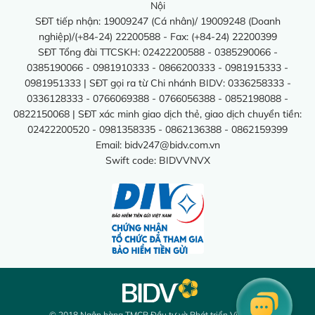
Nội
SĐT tiếp nhận: 19009247 (Cá nhân)/ 19009248 (Doanh
nghiệp)/(+84-24) 22200588 - Fax: (+84-24) 22200399
SĐT Tổng đài TTCSKH: 02422200588 - 0385290066 -
0385190066 - 0981910333 - 0866200333 - 0981915333 -
0981951333 | SĐT gọi ra từ Chi nhánh BIDV: 0336258333 -
0336128333 - 0766069388 - 0766056388 - 0852198088 -
0822150068 | SĐT xác minh giao dịch thẻ, giao dịch chuyển tiền:
02422200520 - 0981358335 - 0862136388 - 0862159399
Email:
bidv247@bidv.com.vn
Swift code: BIDVVNVX
© 2018 Ngân hàng TMCP Đầu tư và Phát triển Việt Nam