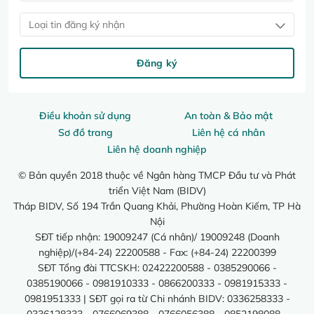
Loại tin đăng ký nhận
Đăng ký
Điều khoản sử dụng
An toàn & Bảo mật
Sơ đồ trang
Liên hệ cá nhân
Liên hệ doanh nghiệp
© Bản quyền 2018 thuộc về Ngân hàng TMCP Đầu tư và Phát
triển Việt Nam (BIDV)
Tháp BIDV, Số 194 Trần Quang Khải, Phường Hoàn Kiếm, TP Hà
Nội
SĐT tiếp nhận: 19009247 (Cá nhân)/ 19009248 (Doanh
nghiệp)/(+84-24) 22200588 - Fax: (+84-24) 22200399
SĐT Tổng đài TTCSKH: 02422200588 - 0385290066 -
0385190066 - 0981910333 - 0866200333 - 0981915333 -
0981951333 | SĐT gọi ra từ Chi nhánh BIDV: 0336258333 -
0336128333 - 0766069388 - 0766056388 - 0852198088 -