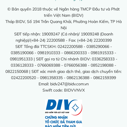
© Bản quyền 2018 thuộc về Ngân hàng TMCP Đầu tư và Phát
triển Việt Nam (BIDV)
Tháp BIDV, Số 194 Trần Quang Khải, Phường Hoàn Kiếm, TP Hà
Nội
SĐT tiếp nhận: 19009247 (Cá nhân)/ 19009248 (Doanh
nghiệp)/(+84-24) 22200588 - Fax: (+84-24) 22200399
SĐT Tổng đài TTCSKH: 02422200588 - 0385290066 -
0385190066 - 0981910333 - 0866200333 - 0981915333 -
0981951333 | SĐT gọi ra từ Chi nhánh BIDV: 0336258333 -
0336128333 - 0766069388 - 0766056388 - 0852198088 -
0822150068 | SĐT xác minh giao dịch thẻ, giao dịch chuyển tiền:
02422200520 - 0981358335 - 0862136388 - 0862159399
Email:
bidv247@bidv.com.vn
Swift code: BIDVVNVX