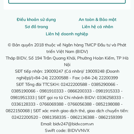
Điều khoản sử dụng
An toàn & Bảo mật
Sơ đồ trang
Liên hệ cá nhân
Liên hệ doanh nghiệp
© Bản quyền 2018 thuộc về Ngân hàng TMCP Đầu tư và Phát
triển Việt Nam (BIDV)
Tháp BIDV, Số 194 Trần Quang Khải, Phường Hoàn Kiếm, TP Hà
Nội
SĐT tiếp nhận: 19009247 (Cá nhân)/ 19009248 (Doanh
nghiệp)/(+84-24) 22200588 - Fax: (+84-24) 22200399
SĐT Tổng đài TTCSKH: 02422200588 - 0385290066 -
0385190066 - 0981910333 - 0866200333 - 0981915333 -
0981951333 | SĐT gọi ra từ Chi nhánh BIDV: 0336258333 -
0336128333 - 0766069388 - 0766056388 - 0852198088 -
0822150068 | SĐT xác minh giao dịch thẻ, giao dịch chuyển tiền:
02422200520 - 0981358335 - 0862136388 - 0862159399
Email:
bidv247@bidv.com.vn
Swift code: BIDVVNVX