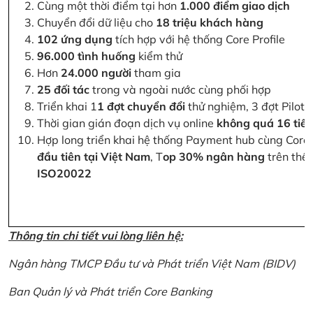
Cùng một thời điểm tại hơn
1.000 điểm giao dịch
Chuyển đổi dữ liệu cho
18 triệu khách hàng
102 ứng dụng
tích hợp với hệ thống Core Profile
96.000 tình huống
kiểm thử
Hơn
24.000 người
tham gia
25 đối tác
trong và ngoài nước cùng phối hợp
Triển khai 1
1 đợt chuyển đổi
thử nghiệm, 3 đợt Pilot 
Thời gian gián đoạn dịch vụ online
không quá 16 tiế
Hợp long triển khai hệ thống Payment hub cùng Core 
đầu tiên tại Việt Nam
, T
op 30% ngân hàng
trên thế 
ISO20022
Thông tin chi tiết vui lòng liên hệ:
Ngân hàng TMCP Đầu tư và Phát triển Việt Nam (BIDV)
Ban Quản lý và Phát triển Core Banking