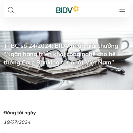
TTBC số 24/2024: BIDV nhận giải thưởng
“Ngân hàng triển khai công nghệ cho hệ
thống Core Banking tốt nhất Việt Nam”
Đăng tải ngày
19/07/2024