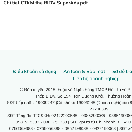
Chi tiet CTKM the BIDV SuperAds.pdf
Điều khoản sử dụng
An toàn & Bảo mật
Sơ đồ tr
Liên hệ doanh nghiệp
© Bản quyền 2018 thuộc về Ngân hàng TMCP Đầu tư và Phá
Tháp BIDV, Số 194 Trần Quang Khải, Phường Hoàn
SĐT tiếp nhận: 19009247 (Cá nhân)/ 19009248 (Doanh nghiệp)/(+8
22200399
SĐT Tổng đài TTCSKH: 02422200588 - 0385290066 - 0385190066
0981915333 - 0981951333 | SĐT gọi ra từ Chi nhánh BIDV: 
0766069388 - 0766056388 - 0852198088 - 0822150068 | SĐT xác 