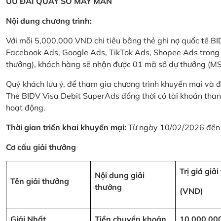
ƯU ĐÃI QUAY SỐ MAY MẮN
Nội dung chương trình:
Với mỗi 5,000,000 VND chi tiêu bằng thẻ ghi nợ quốc tế
Facebook Ads, Google Ads, TikTok Ads, Shopee Ads trong thời
thưởng), khách hàng sẽ nhận được 01 mã số dự thưởng (M
Quý khách lưu ý, để tham gia chương trình khuyến mại và đ
Thẻ BIDV Visa Debit SuperAds đồng thời có tài khoản tha
hoạt động.
Thời gian triển khai khuyến mại:
Từ ngày 10/02/2026 đến
Cơ cấu giải thưởng
Trị giá giả
Nội dung giải
Tên giải thưởng
thưởng
(VND)
Giải Nhất
Tiền chuyển khoản
10,000,00