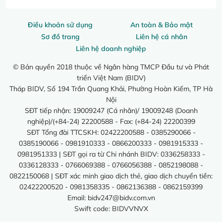
Điều khoản sử dụng
An toàn & Bảo mật
Sơ đồ trang
Liên hệ cá nhân
Liên hệ doanh nghiệp
© Bản quyền 2018 thuộc về Ngân hàng TMCP Đầu tư và Phát
triển Việt Nam (BIDV)
Tháp BIDV, Số 194 Trần Quang Khải, Phường Hoàn Kiếm, TP Hà
Nội
SĐT tiếp nhận: 19009247 (Cá nhân)/ 19009248 (Doanh
nghiệp)/(+84-24) 22200588 - Fax: (+84-24) 22200399
SĐT Tổng đài TTCSKH: 02422200588 - 0385290066 -
0385190066 - 0981910333 - 0866200333 - 0981915333 -
0981951333 | SĐT gọi ra từ Chi nhánh BIDV: 0336258333 -
0336128333 - 0766069388 - 0766056388 - 0852198088 -
0822150068 | SĐT xác minh giao dịch thẻ, giao dịch chuyển tiền:
02422200520 - 0981358335 - 0862136388 - 0862159399
Email:
bidv247@bidv.com.vn
Swift code: BIDVVNVX