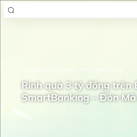
Khách hàng cá nhân
Khuyến mại
Ngân hàng số
Rinh quà 3 tỷ đồng trên
SmartBanking – Đón Mã