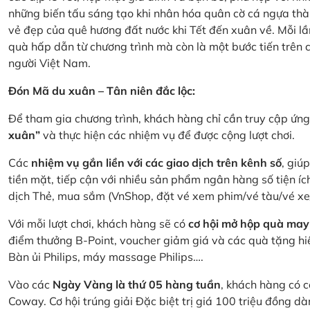
những biến tấu sáng tạo khi nhân hóa quân cờ cá ngựa thà
vẻ đẹp của quê hương đất nước khi Tết đến xuân về. Mỗi lầ
quà hấp dẫn từ chương trình mà còn là một bước tiến trên
người Việt Nam.
Đón Mã du xuân – Tân niên đắc lộc:
Để tham gia chương trình, khách hàng chỉ cần truy cập ứ
xuân”
và thực hiện các nhiệm vụ để được cộng lượt chơi.
Các
nhiệm vụ gắn liền với các giao dịch trên kênh số
, giú
tiền mặt, tiếp cận với nhiều sản phẩm ngân hàng số tiện íc
dịch Thẻ, mua sắm (VnShop, đặt vé xem phim/vé tàu/vé x
Với mỗi lượt chơi, khách hàng sẽ có
cơ hội mở hộp quà may
điểm thưởng B-Point, voucher giảm giá và các quà tặng hiện
Bàn ủi Philips, máy massage Philips….
Vào các
Ngày Vàng là thứ 05 hàng tuần
, khách hàng có c
Coway. Cơ hội trúng giải Đặc biệt trị giá 100 triệu đồng 