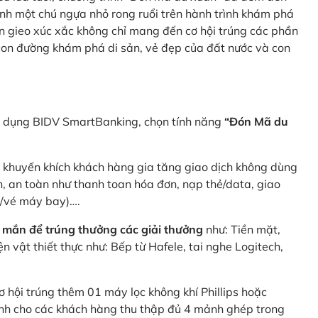
nh một chú ngựa nhỏ rong ruổi trên hành trình khám phá
n gieo xúc xắc không chỉ mang đến cơ hội trúng các phần
 con đường khám phá di sản, vẻ đẹp của đất nước và con
ng dụng BIDV SmartBanking, chọn tính năng
“Đón Mã du
p khuyến khích khách hàng gia tăng giao dịch không dùng
h, an toàn như thanh toan hóa đơn, nạp thẻ/data, giao
e/vé máy bay)….
 mắn để trúng thưởng các giải thưởng
như: Tiền mặt,
 vật thiết thực như: Bếp từ Hafele, tai nghe Logitech,
ơ hội trúng thêm 01 máy lọc không khí Phillips hoặc
dành cho các khách hàng thu thập đủ 4 mảnh ghép trong