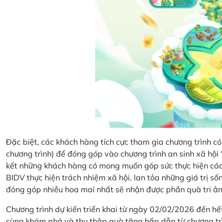
Đặc biệt, các khách hàng tích cực tham gia chương trình có 
chương trình) để đóng góp vào chương trình an sinh xã hộ
kết những khách hàng có mong muốn góp sức thực hiện các 
BIDV thực hiện trách nhiệm xã hội, lan tỏa những giá trị s
đóng góp nhiều hoa mai nhất sẽ nhận được phần quà tri ân 
Chương trình dự kiến triển khai từ ngày 02/02/2026 đến 
cùng khám phá và thu thập quà tặng hấp dẫn từ chương tr