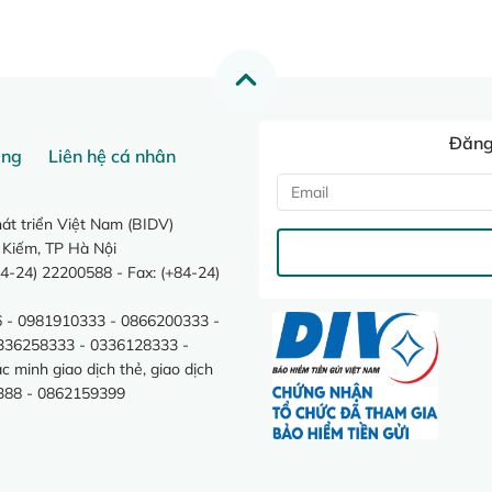
Đăng 
ang
Liên hệ cá nhân
t triển Việt Nam (BIDV)
 Kiếm, TP Hà Nội
4-24) 22200588 - Fax: (+84-24)
 - 0981910333 - 0866200333 -
0336258333 - 0336128333 -
minh giao dịch thẻ, giao dịch
388 - 0862159399