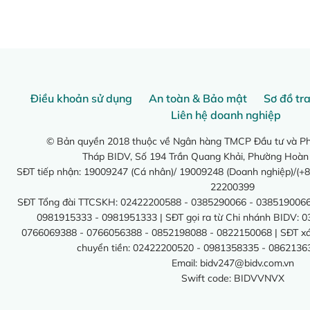
Điều khoản sử dụng
An toàn & Bảo mật
Sơ đồ tr
Liên hệ doanh nghiệp
© Bản quyền 2018 thuộc về Ngân hàng TMCP Đầu tư và Phá
Tháp BIDV, Số 194 Trần Quang Khải, Phường Hoàn
SĐT tiếp nhận: 19009247 (Cá nhân)/ 19009248 (Doanh nghiệp)/(+8
22200399
SĐT Tổng đài TTCSKH: 02422200588 - 0385290066 - 0385190066
0981915333 - 0981951333 | SĐT gọi ra từ Chi nhánh BIDV: 
0766069388 - 0766056388 - 0852198088 - 0822150068 | SĐT xác 
chuyển tiền: 02422200520 - 0981358335 - 0862136
Email:
bidv247@bidv.com.vn
Swift code: BIDVVNVX