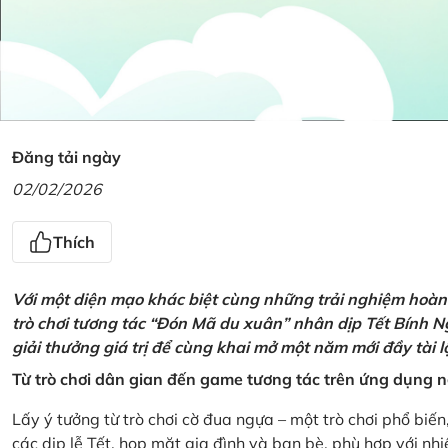
Đăng tải ngày
02/02/2026
Thích
Với một diện mạo khác biệt cùng những trải nghiệm hoàn t
trò chơi tương tác “Đón Mã du xuân” nhân dịp Tết Bính 
giải thưởng giá trị để cùng khai mở một năm mới đầy tài 
Từ trò chơi dân gian đến game tương tác trên ứng dụng
Lấy ý tưởng từ trò chơi cờ đua ngựa – một trò chơi phổ biến
các dịp lễ Tết, họp mặt gia đình và bạn bè, phù hợp với nh