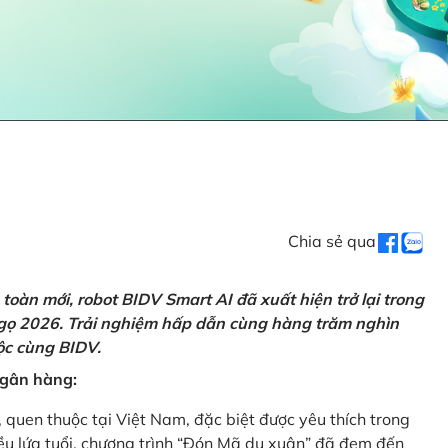
Chia sẻ qua
oàn mới, robot BIDV Smart AI đã xuất hiện trở lại trong
Ngọ 2026. Trải nghiệm hấp dẫn cùng hàng trăm nghìn
lộc cùng BIDV.
 ngân hàng:
, quen thuộc tại Việt Nam, đặc biệt được yêu thích trong
iều lứa tuổi, chương trình “Đón Mã du xuân” đã đem đến