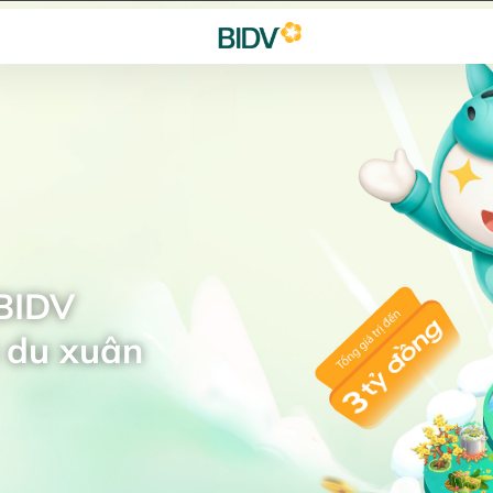
 BIDV
 du xuân