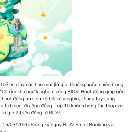
thể tích lũy các hoa mai (là giải thưởng ngẫu nhiên trong
i “Tết ấm cho người nghèo” cùng BIDV. Hoạt động giúp gắn
hoạt động an sinh xã hội có ý nghĩa, chung tay cùng
ống tích cực tới cộng đồng. Top 10 khách hàng thu thập và
trị giá 2 triệu đồng từ BIDV.
hết 15/03/2026. Đăng ký ngay BIDV SmartBanking và
ình.