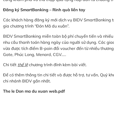
Đăng ký SmartBanking – Rinh quà liền tay
Các khách hàng đăng ký mới dịch vụ BIDV SmartBanking tr
gia chương trình “Đón Mã du xuân”.
BIDV SmartBanking miễn toàn bộ phí chuyển tiền và nhiều lo
nhu cầu thanh toán hàng ngày của người sử dụng. Các giao
vừa được tích điểm B-poin đổi voucher đến từ nhiều thương
Gate, Phúc Long, Menard, CGV…..
Chi tiết
thể lệ
chương trình đính kèm bài viết.
Để có thêm thông tin chi tiết và được hỗ trợ, tư vấn, Quý 
chi nhánh BIDV gần nhất.
The le Don ma du xuan web.pdf