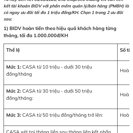
kết tài khoản BIDV với phần mềm quản lý/bán hàng (PMBH) là
có ngay ưu đãi tối đa 1 triệu đồng/KH. Chọn 1 trong 2 ưu đãi
sau:
1) BIDV hoàn tiền theo hiệu quả khách hàng từng
tháng, tối đa 1.000.000đ/KH
Thể lệ
Số ti
Mức 1:
CASA từ 10 triệu - dưới 30 triệu
Hoàn 
đồng/tháng
Mức 2:
CASA từ 30 triệu - dưới 50 triệu
Hoàn 
đồng/tháng:
Mức 3:
CASA từ 50 triệu đồng/tháng trở lên:
Hoàn 
CASA xét tại tháng liền sau tháng liên kết phần