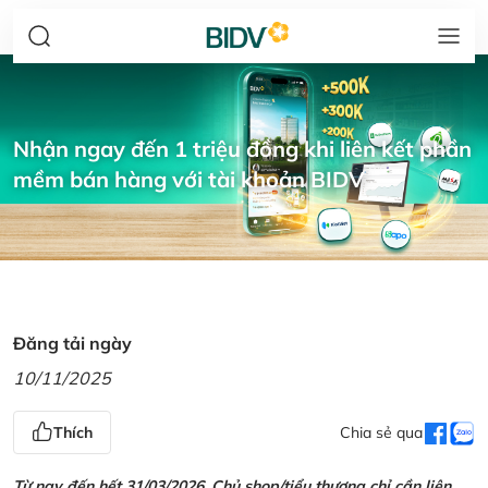
Nhận ngay đến 1 triệu đồng khi liên kết phần
mềm bán hàng với tài khoản BIDV
Đăng tải ngày
10/11/2025
Thích
Chia sẻ qua
Từ nay đến hết 31/03/2026, Chủ shop/tiểu thương chỉ cần liên