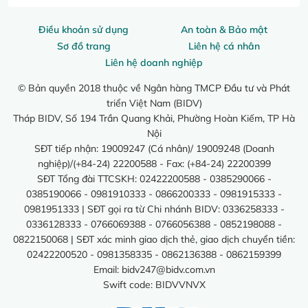
Điều khoản sử dụng
An toàn & Bảo mật
Sơ đồ trang
Liên hệ cá nhân
Liên hệ doanh nghiệp
© Bản quyền 2018 thuộc về Ngân hàng TMCP Đầu tư và Phát
triển Việt Nam (BIDV)
Tháp BIDV, Số 194 Trần Quang Khải, Phường Hoàn Kiếm, TP Hà
Nội
SĐT tiếp nhận: 19009247 (Cá nhân)/ 19009248 (Doanh
nghiệp)/(+84-24) 22200588 - Fax: (+84-24) 22200399
SĐT Tổng đài TTCSKH: 02422200588 - 0385290066 -
0385190066 - 0981910333 - 0866200333 - 0981915333 -
0981951333 | SĐT gọi ra từ Chi nhánh BIDV: 0336258333 -
0336128333 - 0766069388 - 0766056388 - 0852198088 -
0822150068 | SĐT xác minh giao dịch thẻ, giao dịch chuyển tiền:
02422200520 - 0981358335 - 0862136388 - 0862159399
Email:
bidv247@bidv.com.vn
Swift code: BIDVVNVX