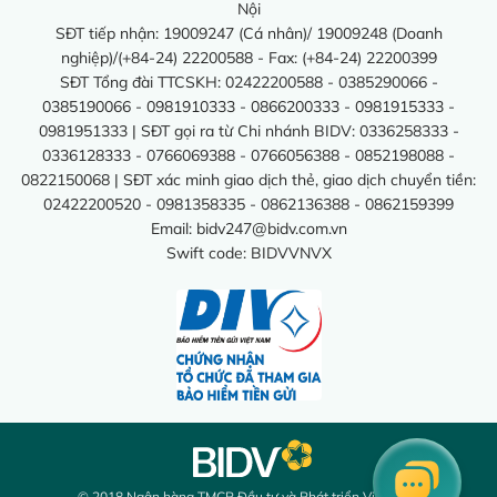
Nội
SĐT tiếp nhận: 19009247 (Cá nhân)/ 19009248 (Doanh
nghiệp)/(+84-24) 22200588 - Fax: (+84-24) 22200399
SĐT Tổng đài TTCSKH: 02422200588 - 0385290066 -
0385190066 - 0981910333 - 0866200333 - 0981915333 -
0981951333 | SĐT gọi ra từ Chi nhánh BIDV: 0336258333 -
0336128333 - 0766069388 - 0766056388 - 0852198088 -
0822150068 | SĐT xác minh giao dịch thẻ, giao dịch chuyển tiền:
02422200520 - 0981358335 - 0862136388 - 0862159399
Email:
bidv247@bidv.com.vn
Swift code: BIDVVNVX
© 2018 Ngân hàng TMCP Đầu tư và Phát triển Việt Nam