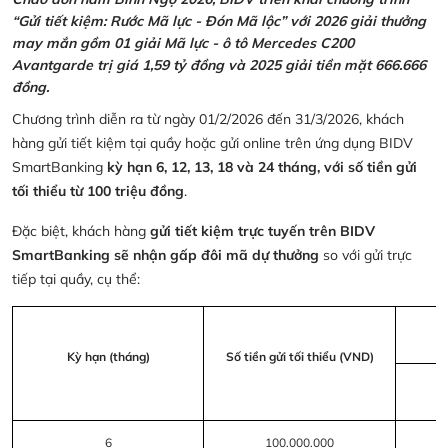
“Gửi tiết kiệm: Rước Mã lực - Đón Mã lộc” với 2026 giải thưởng
may mắn gồm 01 giải Mã lực - ô tô Mercedes C200
Avantgarde trị giá 1,59 tỷ đồng và 2025 giải tiền mặt 666.666
đồng.
Chương trình diễn ra từ ngày 01/2/2026 đến 31/3/2026, khách
hàng gửi tiết kiệm tại quầy hoặc gửi online trên ứng dụng BIDV
SmartBanking
kỳ hạn 6, 12, 13, 18 và 24 tháng, với số tiền gửi
tối thiểu từ 100 triệu đồng
.
Đặc biệt, khách hàng
gửi tiết kiệm trực tuyến trên BIDV
SmartBanking sẽ nhận gấp đôi mã dự thưởng
so với gửi trực
tiếp tại quầy, cụ thể:
Kỳ hạn (tháng)
Số tiền gửi tối thiểu (VND)
6
100.000.000