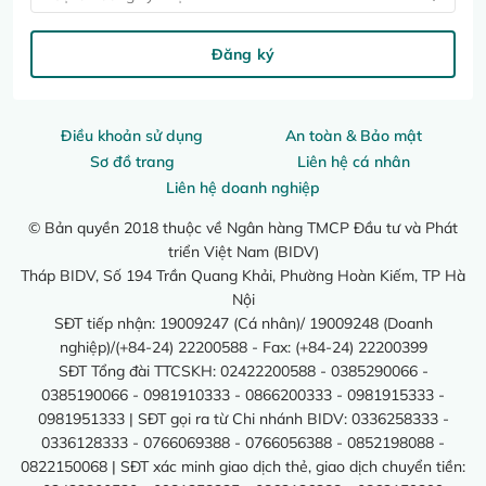
Đăng ký
Điều khoản sử dụng
An toàn & Bảo mật
Sơ đồ trang
Liên hệ cá nhân
Liên hệ doanh nghiệp
© Bản quyền 2018 thuộc về Ngân hàng TMCP Đầu tư và Phát
triển Việt Nam (BIDV)
Tháp BIDV, Số 194 Trần Quang Khải, Phường Hoàn Kiếm, TP Hà
Nội
SĐT tiếp nhận: 19009247 (Cá nhân)/ 19009248 (Doanh
nghiệp)/(+84-24) 22200588 - Fax: (+84-24) 22200399
SĐT Tổng đài TTCSKH: 02422200588 - 0385290066 -
0385190066 - 0981910333 - 0866200333 - 0981915333 -
0981951333 | SĐT gọi ra từ Chi nhánh BIDV: 0336258333 -
0336128333 - 0766069388 - 0766056388 - 0852198088 -
0822150068 | SĐT xác minh giao dịch thẻ, giao dịch chuyển tiền: