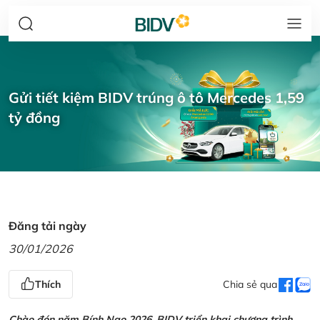
Gửi tiết kiệm BIDV trúng ô tô Mercedes 1,59
tỷ đồng
Đăng tải ngày
30/01/2026
Thích
Chia sẻ qua
Chào đón năm Bính Ngọ 2026, BIDV triển khai chương trình