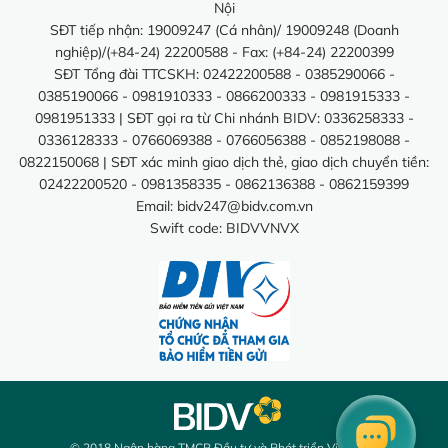
Nội
SĐT tiếp nhận: 19009247 (Cá nhân)/ 19009248 (Doanh
nghiệp)/(+84-24) 22200588 - Fax: (+84-24) 22200399
SĐT Tổng đài TTCSKH: 02422200588 - 0385290066 -
0385190066 - 0981910333 - 0866200333 - 0981915333 -
0981951333 | SĐT gọi ra từ Chi nhánh BIDV: 0336258333 -
0336128333 - 0766069388 - 0766056388 - 0852198088 -
0822150068 | SĐT xác minh giao dịch thẻ, giao dịch chuyển tiền:
02422200520 - 0981358335 - 0862136388 - 0862159399
Email:
bidv247@bidv.com.vn
Swift code: BIDVVNVX
© 2018 Ngân hàng TMCP Đầu tư và Phát triển Việt Nam