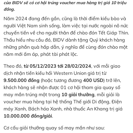
của BIDV sẽ có cơ hội trúng voucher mua hàng trị giá 10 triệu
đồng.
Năm 2024 đang đến gần, cũng là thời điểm kiều bào và
người Việt Nam sinh sống, làm việc tại nước ngoài nô nức
chuyển tiền về cho người thân để chào đón Tết Giáp Thìn.
Thấu hiểu nhu cầu đó, BIDV dành tặng Quý khách hàng
những phần quà hấp dẫn, ý nghĩa để cùng đón chào một
năm mới ấm áp, phát tài phát lộc.
Theo đó,
từ 05/12/2023 tới 28/02/2024
, với mỗi giao
dịch nhận tiền kiều hối Western Union giá trị từ
9.500.000 đồng
(hoặc tương đương
400 USD
) trở lên,
khách hàng sẽ nhận được 01 cơ hội tham gia quay số
may mắn trúng một trong
10 giải thưởng
, mỗi giải là
voucher mua hàng tại hệ thống Thế giới Di động, Điện
máy Xanh, Bách hóa Xanh, nhà thuốc An Khang trị giá
10.000.000 đồng/giải
.
Cơ cấu giải thưởng quay số may mắn như sau: