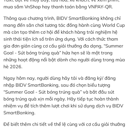
mua sắm VnShop hay thanh toán bằng VNPAY-QR.
Thông qua chương trình, BIDV SmartBanking không chỉ
mang đến sân chơi tương tác đồng hành cùng World Cup
mà còn tạo thêm cơ hội để khách hàng trải nghiệm hệ
sinh thái tiện ích số trên ứng dụng. Với cách thức tham
gia đơn giản cùng cơ cấu giải thưởng đa dạng, “Summer
Goal - Sút bóng trúng quà” hứa hẹn sẽ là một trong
những hoạt động nổi bật dành cho người dùng trong mùa
hè 2026.
Ngay hôm nay, người dùng hãy tải và đăng ký/ đăng
nhập BIDV SmartBanking, sau đó chọn biểu tượng
“Summer Goal - Sút bóng trúng quà” và bắt đầu sút
bóng trúng quà xịn mỗi ngày. Hãy tiếp tục hoàn thành
nhiệm vụ để tích thêm lượt chơi khi sử dụng dịch vụ BIDV
SmartBanking.
Để biết thêm chi tiết về thể lệ cùng với cơ cấu giải thưởng