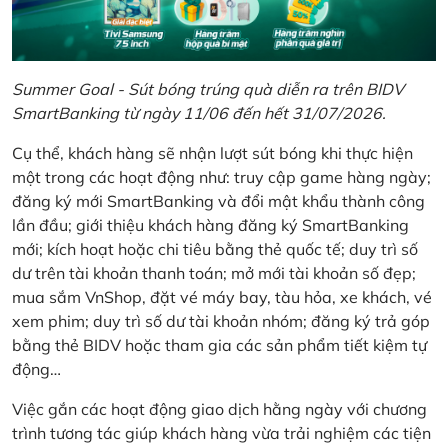
Summer Goal - Sút bóng trúng quà diễn ra trên BIDV
SmartBanking từ ngày 11/06 đến hết 31/07/2026.
Cụ thể, khách hàng sẽ nhận lượt sút bóng khi thực hiện
một trong các hoạt động như: truy cập game hàng ngày;
đăng ký mới SmartBanking và đổi mật khẩu thành công
lần đầu; giới thiệu khách hàng đăng ký SmartBanking
mới; kích hoạt hoặc chi tiêu bằng thẻ quốc tế; duy trì số
dư trên tài khoản thanh toán; mở mới tài khoản số đẹp;
mua sắm VnShop, đặt vé máy bay, tàu hỏa, xe khách, vé
xem phim; duy trì số dư tài khoản nhóm; đăng ký trả góp
bằng thẻ BIDV hoặc tham gia các sản phẩm tiết kiệm tự
động…
Việc gắn các hoạt động giao dịch hằng ngày với chương
trình tương tác giúp khách hàng vừa trải nghiệm các tiện