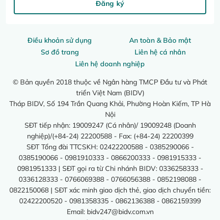
Đăng ký
Điều khoản sử dụng
An toàn & Bảo mật
Sơ đồ trang
Liên hệ cá nhân
Liên hệ doanh nghiệp
© Bản quyền 2018 thuộc về Ngân hàng TMCP Đầu tư và Phát
triển Việt Nam (BIDV)
Tháp BIDV, Số 194 Trần Quang Khải, Phường Hoàn Kiếm, TP Hà
Nội
SĐT tiếp nhận: 19009247 (Cá nhân)/ 19009248 (Doanh
nghiệp)/(+84-24) 22200588 - Fax: (+84-24) 22200399
SĐT Tổng đài TTCSKH: 02422200588 - 0385290066 -
0385190066 - 0981910333 - 0866200333 - 0981915333 -
0981951333 | SĐT gọi ra từ Chi nhánh BIDV: 0336258333 -
0336128333 - 0766069388 - 0766056388 - 0852198088 -
0822150068 | SĐT xác minh giao dịch thẻ, giao dịch chuyển tiền:
02422200520 - 0981358335 - 0862136388 - 0862159399
Email:
bidv247@bidv.com.vn