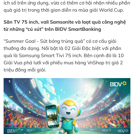
ích số trên ứng dụng, vừa có thêm cơ hội nhận nhiều phần
quà giá trị trong thời gian diễn ra mùa giải World Cup.
Săn TV 75 inch, vali Samsonite và loạt quà công nghệ
từ những “cú sút” trên BIDV SmartBanking
“Summer Goal - Sút bóng trúng quà” có cơ cấu giải
thưởng đa dạng. Nổi bật là 02 Giải Đặc biệt với phần
quà là Samsung Smart Tivi 75 inch. Bên cạnh đó là 10
Giải Vua phá lưới với phiếu mua hàng VnShop trị giá 2
triệu đồng mỗi giải.