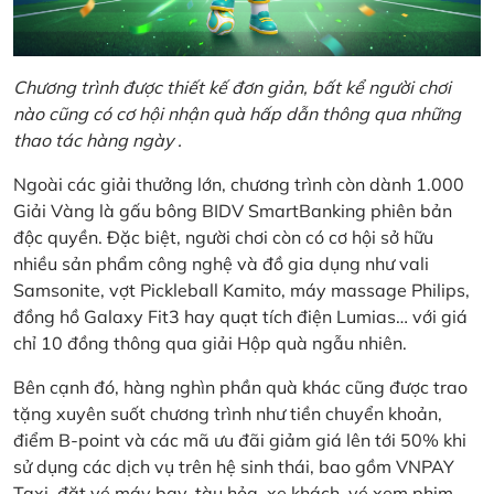
Chương trình được thiết kế đơn giản, bất kể người chơi
nào cũng có cơ hội nhận quà hấp dẫn thông qua những
thao tác hàng ngày .
Ngoài các giải thưởng lớn, chương trình còn dành 1.000
Giải Vàng là gấu bông BIDV SmartBanking phiên bản
độc quyền. Đặc biệt, người chơi còn có cơ hội sở hữu
nhiều sản phẩm công nghệ và đồ gia dụng như vali
Samsonite, vợt Pickleball Kamito, máy massage Philips,
đồng hồ Galaxy Fit3 hay quạt tích điện Lumias… với giá
chỉ 10 đồng thông qua giải Hộp quà ngẫu nhiên.
Bên cạnh đó, hàng nghìn phần quà khác cũng được trao
tặng xuyên suốt chương trình như tiền chuyển khoản,
điểm B-point và các mã ưu đãi giảm giá lên tới 50% khi
sử dụng các dịch vụ trên hệ sinh thái, bao gồm VNPAY
Taxi, đặt vé máy bay, tàu hỏa, xe khách, vé xem phim,