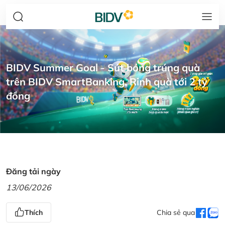
BIDV Summer Goal - Sút bóng trúng quà
trên BIDV SmartBanking, Rinh quà tới 2 tỷ
đồng
Đăng tải ngày
13/06/2026
Thích
Chia sẻ qua