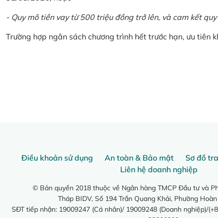
- Quy mô tiền vay từ 500 triệu đồng trở lên, và cam kết quy
Trường hợp ngân sách chương trình hết trước hạn, ưu tiên 
Điều khoản sử dụng
An toàn & Bảo mật
Sơ đồ tr
Liên hệ doanh nghiệp
© Bản quyền 2018 thuộc về Ngân hàng TMCP Đầu tư và Phá
Tháp BIDV, Số 194 Trần Quang Khải, Phường Hoàn
SĐT tiếp nhận: 19009247 (Cá nhân)/ 19009248 (Doanh nghiệp)/(+8