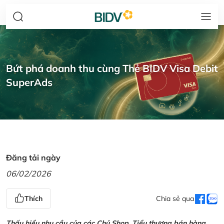
Bứt phá doanh thu cùng Thẻ BIDV Visa Debit
SuperAds
Đăng tải ngày
06/02/2026
Thích
Chia sẻ qua
Thấu hiểu nhu cầu của các Chủ Shop, Tiểu thương bán hàng