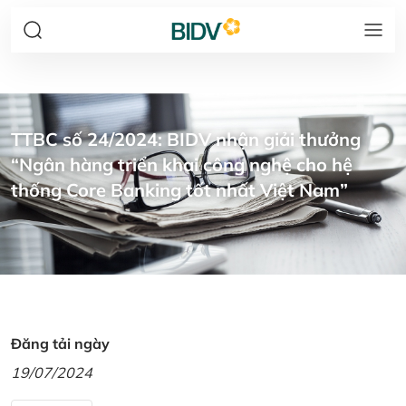
TTBC số 24/2024: BIDV nhận giải thưởng
“Ngân hàng triển khai công nghệ cho hệ
thống Core Banking tốt nhất Việt Nam”
Đăng tải ngày
19/07/2024