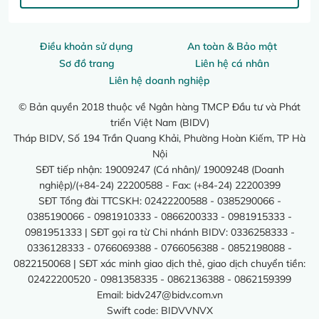
Điều khoản sử dụng
An toàn & Bảo mật
Sơ đồ trang
Liên hệ cá nhân
Liên hệ doanh nghiệp
© Bản quyền 2018 thuộc về Ngân hàng TMCP Đầu tư và Phát
triển Việt Nam (BIDV)
Tháp BIDV, Số 194 Trần Quang Khải, Phường Hoàn Kiếm, TP Hà
Nội
SĐT tiếp nhận: 19009247 (Cá nhân)/ 19009248 (Doanh
nghiệp)/(+84-24) 22200588 - Fax: (+84-24) 22200399
SĐT Tổng đài TTCSKH: 02422200588 - 0385290066 -
0385190066 - 0981910333 - 0866200333 - 0981915333 -
0981951333 | SĐT gọi ra từ Chi nhánh BIDV: 0336258333 -
0336128333 - 0766069388 - 0766056388 - 0852198088 -
0822150068 | SĐT xác minh giao dịch thẻ, giao dịch chuyển tiền:
02422200520 - 0981358335 - 0862136388 - 0862159399
Email:
bidv247@bidv.com.vn
Swift code: BIDVVNVX