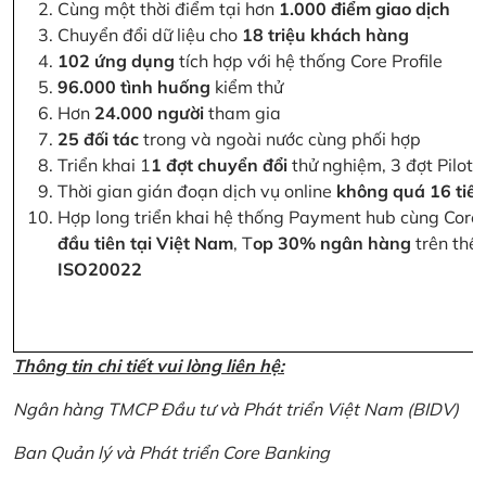
Cùng một thời điểm tại hơn
1.000 điểm giao dịch
Chuyển đổi dữ liệu cho
18 triệu khách hàng
102 ứng dụng
tích hợp với hệ thống Core Profile
96.000 tình huống
kiểm thử
Hơn
24.000 người
tham gia
25 đối tác
trong và ngoài nước cùng phối hợp
Triển khai 1
1 đợt chuyển đổi
thử nghiệm, 3 đợt Pilot 
Thời gian gián đoạn dịch vụ online
không quá 16 tiế
Hợp long triển khai hệ thống Payment hub cùng Core 
đầu tiên tại Việt Nam
, T
op 30% ngân hàng
trên thế 
ISO20022
Thông tin chi tiết vui lòng liên hệ:
Ngân hàng TMCP Đầu tư và Phát triển Việt Nam (BIDV)
Ban Quản lý và Phát triển Core Banking