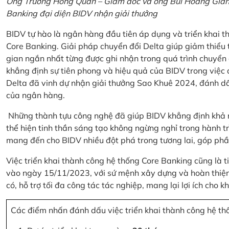
Ông Trương Hồng Quân – Giám đốc và ông Bùi Hoàng Giang
Banking đại diện BIDV nhận giải thưởng
BIDV tự hào là ngân hàng đầu tiên áp dụng và triển khai 
Core Banking. Giải pháp chuyển đổi Delta giúp giảm thiểu t
gian ngắn nhất từng được ghi nhận trong quá trình chuyển
khẳng định sự tiên phong và hiệu quả của BIDV trong việc
Delta đã vinh dự nhận giải thưởng Sao Khuê 2024, đánh dấ
của ngân hàng.
Những thành tựu công nghệ đã giúp BIDV khẳng định khả nă
thể hiện tinh thần sáng tạo không ngừng nghỉ trong hành tr
mang đến cho BIDV nhiều đột phá trong tương lai, góp phầ
Việc triển khai thành công hệ thống Core Banking cũng là 
vào ngày 15/11/2023, với sứ mệnh xây dựng và hoàn thiện 
có, hỗ trợ tối đa công tác tác nghiệp, mang lại lợi ích cho
Các điểm nhấn đánh dấu việc triển khai thành công hệ th