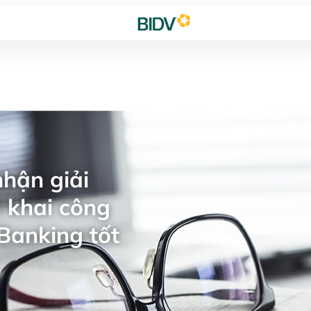
hận giải
 khai công
Banking tốt