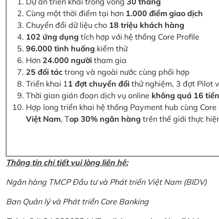
Dự án triển khai trong vòng
30 tháng
Cùng một thời điểm tại hơn
1.000 điểm giao dịch
Chuyển đổi dữ liệu cho
18 triệu khách hàng
102 ứng dụng
tích hợp với hệ thống Core Profile
96.000 tình huống
kiểm thử
Hơn
24.000 người
tham gia
25 đối tác
trong và ngoài nước cùng phối hợp
Triển khai 1
1 đợt chuyển đổi
thử nghiệm, 3 đợt Pilot 
Thời gian gián đoạn dịch vụ online
không quá 16 tiế
Hợp long triển khai hệ thống Payment hub cùng Core 
Việt Nam
, T
op 30% ngân hàng
trên thế giới thực hi
Thông tin chi tiết vui lòng liên hệ:
Ngân hàng TMCP Đầu tư và Phát triển Việt Nam (BIDV)
Ban Quản lý và Phát triển Core Banking