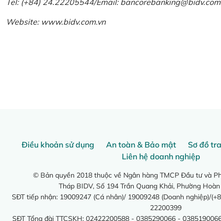
Tel: (+84) 24.22205544/Email: bancorebanking@bidv.com
Website:
www.bidv.com.vn
Điều khoản sử dụng
An toàn & Bảo mật
Sơ đồ tr
Liên hệ doanh nghiệp
© Bản quyền 2018 thuộc về Ngân hàng TMCP Đầu tư và Phá
Tháp BIDV, Số 194 Trần Quang Khải, Phường Hoàn
SĐT tiếp nhận: 19009247 (Cá nhân)/ 19009248 (Doanh nghiệp)/(+8
22200399
SĐT Tổng đài TTCSKH: 02422200588 - 0385290066 - 0385190066