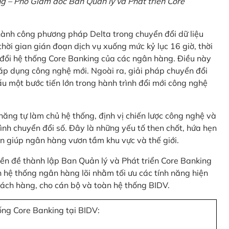
 – Phó Giám đốc Ban Quản lý và Phát triển Core
thành công phương pháp Delta trong chuyển đổi dữ liệu
hời gian gián đoạn dịch vụ xuống mức kỷ lục 16 giờ, thời
 đổi hệ thống Core Banking của các ngân hàng. Điều này
 áp dụng công nghệ mới. Ngoài ra, giải pháp chuyển đổi
u một bước tiến lớn trong hành trình đổi mới công nghệ
ng tự làm chủ hệ thống, định vị chiến lược công nghệ và
ình chuyển đổi số. Đây là những yếu tố then chốt, hứa hẹn
n giúp ngân hàng vươn tầm khu vực và thế giới.
tiền đề thành lập Ban Quản lý và Phát triển Core Banking
hệ thống ngân hàng lõi nhằm tối ưu các tính năng hiện
 khách hàng, cho cán bộ và toàn hệ thống BIDV.
ống Core Banking tại BIDV: