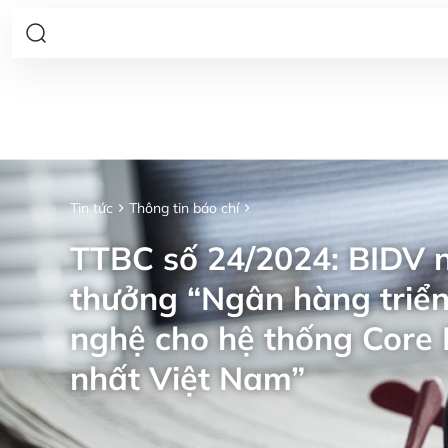
Tin tức
Thông tin báo chí
TTBC số 24/2024: BIDV n
thưởng “Ngân hàng triển
nghệ cho hệ thống Core 
nhất Việt Nam”