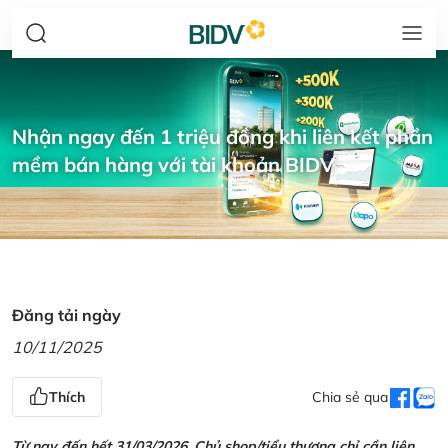
Nhận ngay đến 1 triệu đồng khi liên kết phần
mềm bán hàng với tài khoản BIDV
Đăng tải ngày
10/11/2025
Thích
Chia sẻ qua
Từ nay đến hết 31/03/2026, Chủ shop/tiểu thương chỉ cần liên