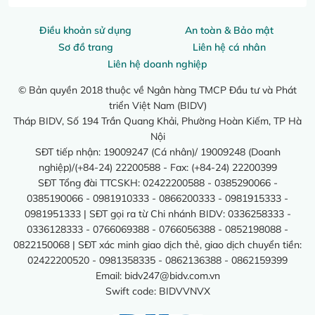
Điều khoản sử dụng
An toàn & Bảo mật
Sơ đồ trang
Liên hệ cá nhân
Liên hệ doanh nghiệp
© Bản quyền 2018 thuộc về Ngân hàng TMCP Đầu tư và Phát
triển Việt Nam (BIDV)
Tháp BIDV, Số 194 Trần Quang Khải, Phường Hoàn Kiếm, TP Hà
Nội
SĐT tiếp nhận: 19009247 (Cá nhân)/ 19009248 (Doanh
nghiệp)/(+84-24) 22200588 - Fax: (+84-24) 22200399
SĐT Tổng đài TTCSKH: 02422200588 - 0385290066 -
0385190066 - 0981910333 - 0866200333 - 0981915333 -
0981951333 | SĐT gọi ra từ Chi nhánh BIDV: 0336258333 -
0336128333 - 0766069388 - 0766056388 - 0852198088 -
0822150068 | SĐT xác minh giao dịch thẻ, giao dịch chuyển tiền:
02422200520 - 0981358335 - 0862136388 - 0862159399
Email:
bidv247@bidv.com.vn
Swift code: BIDVVNVX