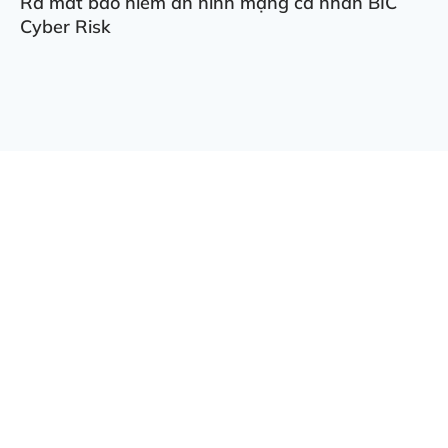
Ra mắt bảo hiểm an ninh mạng cá nhân BIC
Cyber Risk