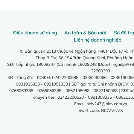
Điều khoản sử dụng
An toàn & Bảo mật
Sơ đồ tr
Liên hệ doanh nghiệp
© Bản quyền 2018 thuộc về Ngân hàng TMCP Đầu tư và Phá
Tháp BIDV, Số 194 Trần Quang Khải, Phường Hoàn
SĐT tiếp nhận: 19009247 (Cá nhân)/ 19009248 (Doanh nghiệp)/(+8
22200399
SĐT Tổng đài TTCSKH: 02422200588 - 0385290066 - 0385190066
0981915333 - 0981951333 | SĐT gọi ra từ Chi nhánh BIDV: 
0766069388 - 0766056388 - 0852198088 - 0822150068 | SĐT xác 
chuyển tiền: 02422200520 - 0981358335 - 0862136
Email:
bidv247@bidv.com.vn
Swift code: BIDVVNVX