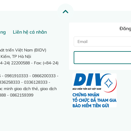
Đăng 
ang
Liên hệ cá nhân
t triển Việt Nam (BIDV)
 Kiếm, TP Hà Nội
4-24) 22200588 - Fax: (+84-24)
 - 0981910333 - 0866200333 -
0336258333 - 0336128333 -
minh giao dịch thẻ, giao dịch
388 - 0862159399