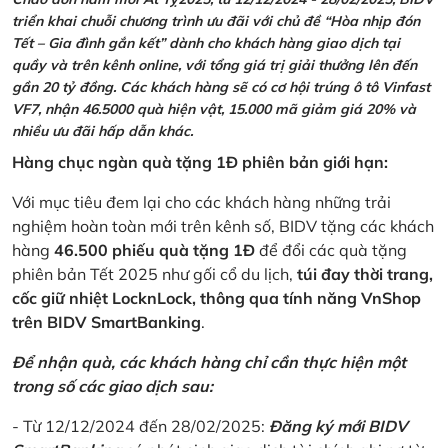
triển khai chuỗi chương trình ưu đãi với chủ đề “Hòa nhịp đón
Tết – Gia đình gắn kết” dành cho khách hàng giao dịch tại
quầy và trên kênh online, với tổng giá trị giải thưởng lên đến
gần 20 tỷ đồng. Các khách hàng sẽ có cơ hội trúng ô tô Vinfast
VF7, nhận 46.5000 quà hiện vật, 15.000 mã giảm giá 20% và
nhiều ưu đãi hấp dẫn khác.
Hàng chục ngàn quà tặng 1Đ phiên bản giới hạn:
Với mục tiêu đem lại cho các khách hàng những trải
nghiệm hoàn toàn mới trên kênh số, BIDV tặng các khách
hàng
46.500 phiếu quà tặng 1Đ
để đổi các quà tặng
phiên bản Tết 2025 như gối cổ du lịch,
túi đay thời trang,
cốc giữ nhiệt LocknLock, thông qua tính năng VnShop
trên BIDV SmartBanking
.
Để nhận quà, các khách hàng chỉ cần thực hiện một
trong số các giao dịch sau:
- Từ 12/12/2024 đến 28/02/2025:
Đăng ký mới BIDV