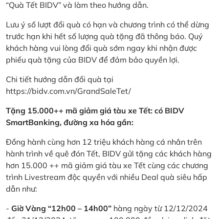
“Quà Tết BIDV” và làm theo hướng dẫn.
Lưu ý số lượt đổi quà có hạn và chương trình có thể dừng
trước hạn khi hết số lượng quà tặng đã thông báo. Quý
khách hàng vui lòng đổi quà sớm ngay khi nhận được
phiếu quà tặng của BIDV để đảm bảo quyền lợi.
Chi tiết hướng dẫn đổi quà tại
https://bidv.com.vn/GrandSaleTet/
Tặng 15.000++ mã giảm giá tàu xe Tết: có BIDV
SmartBanking, đường xa hóa gần:
Đồng hành cùng hơn 12 triệu khách hàng cá nhân trên
hành trình về quê đón Tết, BIDV gửi tặng các khách hàng
hơn 15.000 ++ mã giảm giá tàu xe Tết cùng các chương
trình Livestream độc quyền với nhiều Deal quà siêu hấp
dẫn như:
-
Giờ Vàng “12h00 – 14h00”
hàng ngày từ 12/12/2024