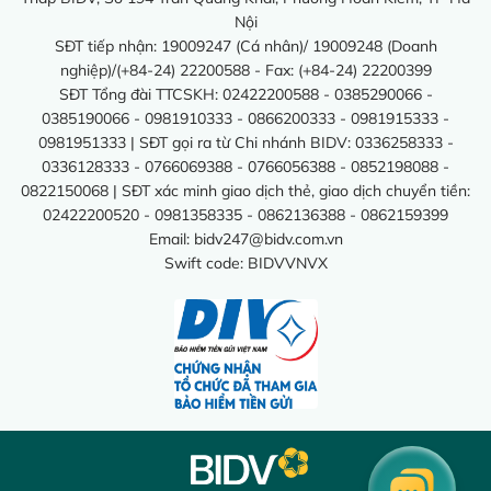
Nội
SĐT tiếp nhận: 19009247 (Cá nhân)/ 19009248 (Doanh
nghiệp)/(+84-24) 22200588 - Fax: (+84-24) 22200399
SĐT Tổng đài TTCSKH: 02422200588 - 0385290066 -
0385190066 - 0981910333 - 0866200333 - 0981915333 -
0981951333 | SĐT gọi ra từ Chi nhánh BIDV: 0336258333 -
0336128333 - 0766069388 - 0766056388 - 0852198088 -
0822150068 | SĐT xác minh giao dịch thẻ, giao dịch chuyển tiền:
02422200520 - 0981358335 - 0862136388 - 0862159399
Email:
bidv247@bidv.com.vn
Swift code: BIDVVNVX