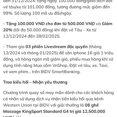
đến 31/12/2024: tặng ngay 100.000 đồng/giao dịch đặt
vé tàu/xe từ 101.000 đồng, tương đương mức giảm đến
99%. Số lượng 100 mã ưu đãi/ngày.
-
Tặng 100.000 VND cho đơn từ 500.000 VND
và
Giảm
20%
(tối đa 50.000 đồng) khi đặt vé Tàu – Xe từ
12/12/2024 đến 28/02/2025.
- Tham gia
03 phiên Livestream độc quyền
(tháng
12/2024 và tháng 01/2025) để săn Iphone 16 giá 1 triệu
đồng, và hàng ngàn mã giảm giá, phiếu mua hàng khi sử
dụng tính năng Mua sắm VnShop, Đặt vé tàu, xe, Taxi,
vé xem phim… trên BIDV SmartBanking.
Trao kiều hối – Nhận yêu thương
Chương trình quay số may mắn dành cho các khách hàng
cá nhân sử dụng dịch vụ nhận tiền kiều hối qua kênh
Western Union tại BIDV với giải thưởng là
08 ghế
Massage KingSport Standard G4 trị giá 12,500,000