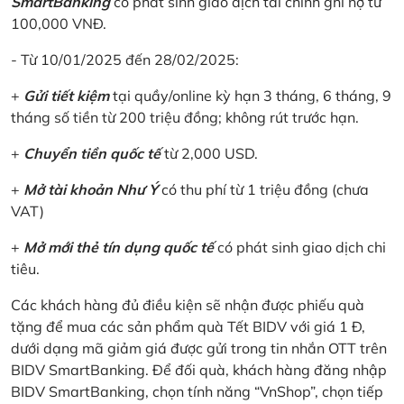
SmartBanking
có phát sinh giao dịch tài chính ghi nợ từ
100,000 VNĐ.
- Từ 10/01/2025 đến 28/02/2025:
+
Gửi tiết kiệm
tại quầy/online kỳ hạn 3 tháng, 6 tháng, 9
tháng số tiền từ 200 triệu đồng; không rút trước hạn.
+
Chuyển tiền quốc tế
từ 2,000 USD.
+
Mở tài khoản Như Ý
có thu phí từ 1 triệu đồng (chưa
VAT)
+
Mở mới thẻ tín dụng quốc tế
có phát sinh giao dịch chi
tiêu.
Các khách hàng đủ điều kiện sẽ nhận được phiếu quà
tặng để mua các sản phẩm quà Tết BIDV với giá 1 Đ,
dưới dạng mã giảm giá được gửi trong tin nhắn OTT trên
BIDV SmartBanking. Để đối quà, khách hàng đăng nhập
BIDV SmartBanking, chọn tính năng “VnShop”, chọn tiếp