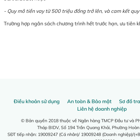
- Quy mô tiền vay từ 500 triệu đồng trở lên, và cam kết quy
Trường hợp ngân sách chương trình hết trước hạn, ưu tiên 
Điều khoản sử dụng
An toàn & Bảo mật
Sơ đồ tr
Liên hệ doanh nghiệp
© Bản quyền 2018 thuộc về Ngân hàng TMCP Đầu tư và Phá
Tháp BIDV, Số 194 Trần Quang Khải, Phường Hoàn
SĐT tiếp nhận: 19009247 (Cá nhân)/ 19009248 (Doanh nghiệp)/(+8