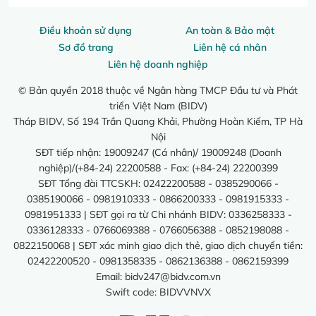
Điều khoản sử dụng
An toàn & Bảo mật
Sơ đồ trang
Liên hệ cá nhân
Liên hệ doanh nghiệp
© Bản quyền 2018 thuộc về Ngân hàng TMCP Đầu tư và Phát
triển Việt Nam (BIDV)
Tháp BIDV, Số 194 Trần Quang Khải, Phường Hoàn Kiếm, TP Hà
Nội
SĐT tiếp nhận: 19009247 (Cá nhân)/ 19009248 (Doanh
nghiệp)/(+84-24) 22200588 - Fax: (+84-24) 22200399
SĐT Tổng đài TTCSKH: 02422200588 - 0385290066 -
0385190066 - 0981910333 - 0866200333 - 0981915333 -
0981951333 | SĐT gọi ra từ Chi nhánh BIDV: 0336258333 -
0336128333 - 0766069388 - 0766056388 - 0852198088 -
0822150068 | SĐT xác minh giao dịch thẻ, giao dịch chuyển tiền:
02422200520 - 0981358335 - 0862136388 - 0862159399
Email:
bidv247@bidv.com.vn
Swift code: BIDVVNVX