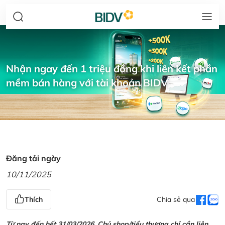
Nhận ngay đến 1 triệu đồng khi liên kết phần
mềm bán hàng với tài khoản BIDV
Đăng tải ngày
10/11/2025
Thích
Chia sẻ qua
Từ nay đến hết 31/03/2026, Chủ shop/tiểu thương chỉ cần liên