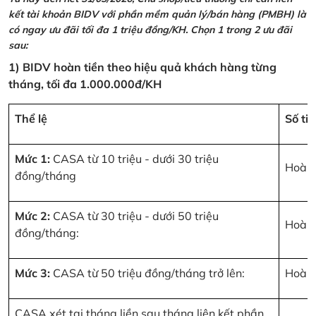
kết tài khoản BIDV với phần mềm quản lý/bán hàng (PMBH) là
có ngay ưu đãi tối đa 1 triệu đồng/KH. Chọn 1 trong 2 ưu đãi
sau:
1) BIDV hoàn tiền theo hiệu quả khách hàng từng
tháng, tối đa 1.000.000đ/KH
Thể lệ
Số ti
Mức 1:
CASA từ 10 triệu - dưới 30 triệu
Hoàn 
đồng/tháng
Mức 2:
CASA từ 30 triệu - dưới 50 triệu
Hoàn 
đồng/tháng:
Mức 3:
CASA từ 50 triệu đồng/tháng trở lên:
Hoàn 
CASA xét tại tháng liền sau tháng liên kết phần