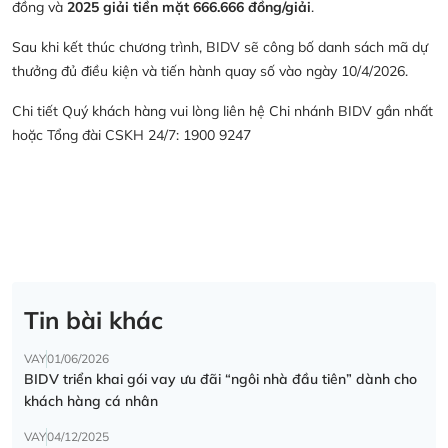
đồng và
2025 giải tiền mặt 666.666 đồng/giải
.
Sau khi kết thúc chương trình, BIDV sẽ công bố danh sách mã dự
thưởng đủ điều kiện và tiến hành quay số vào ngày 10/4/2026.
Chi tiết Quý khách hàng vui lòng liên hệ Chi nhánh BIDV gần nhất
hoặc Tổng đài CSKH 24/7: 1900 9247
Tin bài khác
VAY
01/06/2026
BIDV triển khai gói vay ưu đãi “ngôi nhà đầu tiên” dành cho
khách hàng cá nhân
VAY
04/12/2025