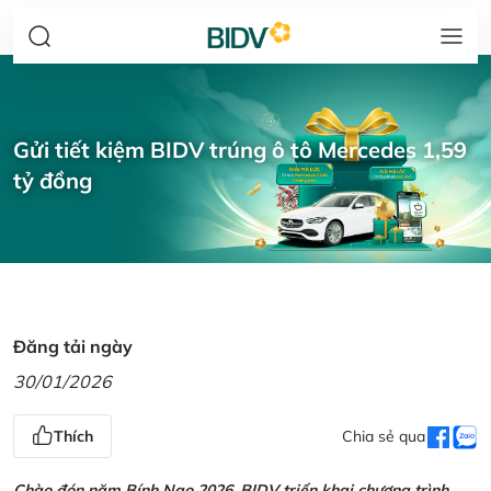
Gửi tiết kiệm BIDV trúng ô tô Mercedes 1,59
tỷ đồng
Đăng tải ngày
30/01/2026
Thích
Chia sẻ qua
Chào đón năm Bính Ngọ 2026, BIDV triển khai chương trình