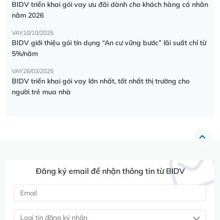
BIDV triển khai gói vay ưu đãi dành cho khách hàng cá nhân
năm 2026
VAY
10/10/2025
BIDV giới thiệu gói tín dụng “An cư vững bước” lãi suất chỉ từ
5%/năm
VAY
26/03/2025
BIDV triển khai gói vay lớn nhất, tốt nhất thị trường cho
người trẻ mua nhà
Đăng ký email để nhận thông tin từ BIDV
Loại tin đăng ký nhận