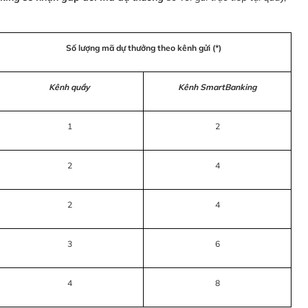
Số lượng mã dự thưởng theo kênh gửi (*)
Kênh quầy
Kênh SmartBanking
1
2
2
4
2
4
3
6
4
8