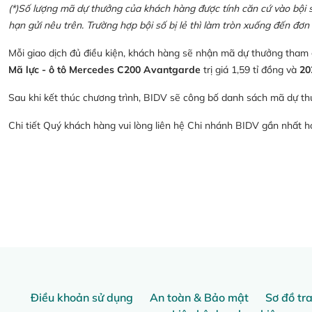
(*)Số lượng mã dự thưởng của khách hàng được tính căn cứ vào bội số 
hạn gửi nêu trên. Trường hợp bội số bị lẻ thì làm tròn xuống đến đơn 
Mỗi giao dịch đủ điều kiện, khách hàng sẽ nhận mã dự thưởng tham
Mã lực - ô tô Mercedes C200 Avantgarde
trị giá 1,59 tỉ đồng và
20
Sau khi kết thúc chương trình, BIDV sẽ công bố danh sách mã dự th
Chi tiết Quý khách hàng vui lòng liên hệ Chi nhánh BIDV gần nhất 
Điều khoản sử dụng
An toàn & Bảo mật
Sơ đồ tr