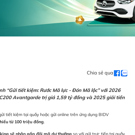
Chia sẻ qua
h “Gửi tiết kiệm: Rước Mã lực - Đón Mã lộc” với 2026
C200 Avantgarde trị giá 1,59 tỷ đồng và 2025 giải tiền
ửi tiết kiệm tại quầy hoặc gửi online trên ứng dụng BIDV
thiểu từ 100 triệu đồng
.
nking sẽ nhận gấp đôi mã dự thưởng
so với gửi trực tiếp tại quầy,