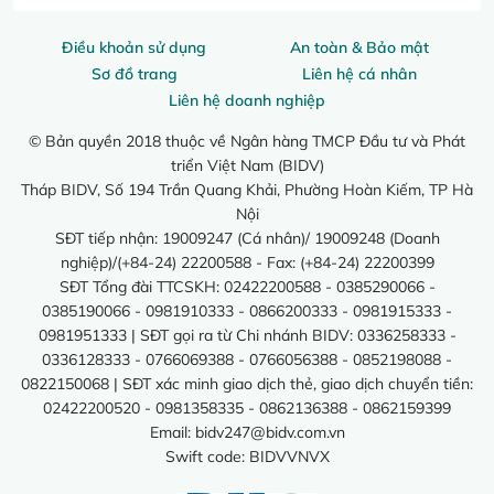
Điều khoản sử dụng
An toàn & Bảo mật
Sơ đồ trang
Liên hệ cá nhân
Liên hệ doanh nghiệp
© Bản quyền 2018 thuộc về Ngân hàng TMCP Đầu tư và Phát
triển Việt Nam (BIDV)
Tháp BIDV, Số 194 Trần Quang Khải, Phường Hoàn Kiếm, TP Hà
Nội
SĐT tiếp nhận: 19009247 (Cá nhân)/ 19009248 (Doanh
nghiệp)/(+84-24) 22200588 - Fax: (+84-24) 22200399
SĐT Tổng đài TTCSKH: 02422200588 - 0385290066 -
0385190066 - 0981910333 - 0866200333 - 0981915333 -
0981951333 | SĐT gọi ra từ Chi nhánh BIDV: 0336258333 -
0336128333 - 0766069388 - 0766056388 - 0852198088 -
0822150068 | SĐT xác minh giao dịch thẻ, giao dịch chuyển tiền:
02422200520 - 0981358335 - 0862136388 - 0862159399
Email:
bidv247@bidv.com.vn
Swift code: BIDVVNVX