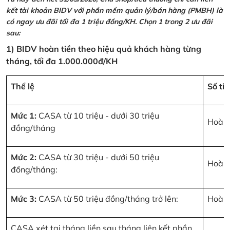
kết tài khoản BIDV với phần mềm quản lý/bán hàng (PMBH) là
có ngay ưu đãi tối đa 1 triệu đồng/KH. Chọn 1 trong 2 ưu đãi
sau:
1) BIDV hoàn tiền theo hiệu quả khách hàng từng
tháng, tối đa 1.000.000đ/KH
Thể lệ
Số ti
Mức 1:
CASA từ 10 triệu - dưới 30 triệu
Hoàn 
đồng/tháng
Mức 2:
CASA từ 30 triệu - dưới 50 triệu
Hoàn 
đồng/tháng:
Mức 3:
CASA từ 50 triệu đồng/tháng trở lên:
Hoàn 
CASA xét tại tháng liền sau tháng liên kết phần