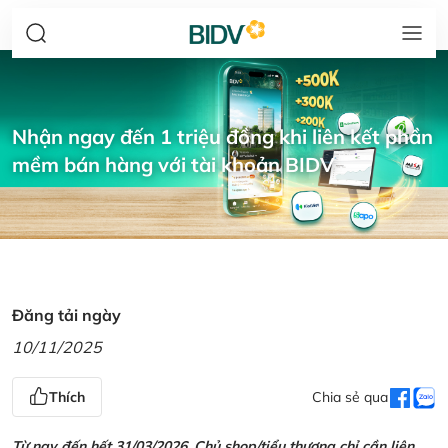
Nhận ngay đến 1 triệu đồng khi liên kết phần
mềm bán hàng với tài khoản BIDV
Đăng tải ngày
10/11/2025
Thích
Chia sẻ qua
Từ nay đến hết 31/03/2026, Chủ shop/tiểu thương chỉ cần liên