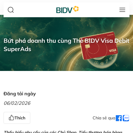
Bứt phá doanh thu cùng Thẻ BIDV Visa Debit
SuperAds
Đăng tải ngày
06/02/2026
Thích
Chia sẻ qua
Thấu hiểu nhu cầu của các Chủ Shop, Tiểu thương bán hàng