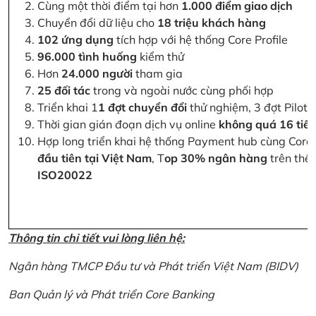
Cùng một thời điểm tại hơn
1.000 điểm giao dịch
Chuyển đổi dữ liệu cho
18 triệu khách hàng
102 ứng dụng
tích hợp với hệ thống Core Profile
96.000 tình huống
kiểm thử
Hơn
24.000 người
tham gia
25 đối tác
trong và ngoài nước cùng phối hợp
Triển khai 1
1 đợt chuyển đổi
thử nghiệm, 3 đợt Pilot 
Thời gian gián đoạn dịch vụ online
không quá 16 tiế
Hợp long triển khai hệ thống Payment hub cùng Core 
đầu tiên tại Việt Nam
, T
op 30% ngân hàng
trên thế 
ISO20022
Thông tin chi tiết vui lòng liên hệ:
Ngân hàng TMCP Đầu tư và Phát triển Việt Nam (BIDV)
Ban Quản lý và Phát triển Core Banking