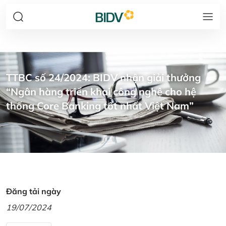
TTBC số 24/2024: BIDV nhận giải thưởng
“Ngân hàng triển khai công nghệ cho hệ
thống Core Banking tốt nhất Việt Nam”
Đăng tải ngày
19/07/2024