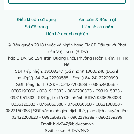
Điều khoản sử dụng
An toàn & Bảo mật
Sơ đồ trang
Liên hệ cá nhân
Liên hệ doanh nghiệp
© Bản quyền 2018 thuộc về Ngân hàng TMCP Đầu tư và Phát
triển Việt Nam (BIDV)
Tháp BIDV, Số 194 Trần Quang Khải, Phường Hoàn Kiếm, TP Hà
Nội
SĐT tiếp nhận: 19009247 (Cá nhân)/ 19009248 (Doanh
nghiệp)/(+84-24) 22200588 - Fax: (+84-24) 22200399
SĐT Tổng đài TTCSKH: 02422200588 - 0385290066 -
0385190066 - 0981910333 - 0866200333 - 0981915333 -
0981951333 | SĐT gọi ra từ Chi nhánh BIDV: 0336258333 -
0336128333 - 0766069388 - 0766056388 - 0852198088 -
0822150068 | SĐT xác minh giao dịch thẻ, giao dịch chuyển tiền:
02422200520 - 0981358335 - 0862136388 - 0862159399
Email:
bidv247@bidv.com.vn
Swift code: BIDVVNVX