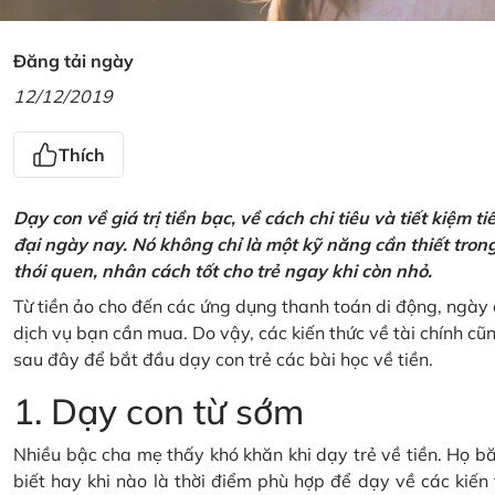
Đăng tải ngày
12/12/2019
Thích
Dạy con về giá trị tiền bạc, về cách chi tiêu và tiết kiệm 
đại ngày nay. Nó không chỉ là một kỹ năng cần thiết tro
thói quen, nhân cách tốt cho trẻ ngay khi còn nhỏ.
Từ tiền ảo cho đến các ứng dụng thanh toán di động, ngày 
dịch vụ bạn cần mua. Do vậy, các kiến thức về tài chính c
sau đây để bắt đầu dạy con trẻ các bài học về tiền.
1. Dạy con từ sớm
Nhiều bậc cha mẹ thấy khó khăn khi dạy trẻ về tiền. Họ bă
biết hay khi nào là thời điểm phù hợp để dạy về các kiến