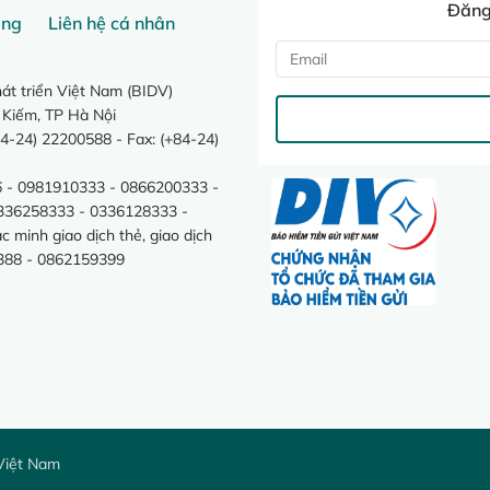
Đăng 
ang
Liên hệ cá nhân
t triển Việt Nam (BIDV)
 Kiếm, TP Hà Nội
4-24) 22200588 - Fax: (+84-24)
 - 0981910333 - 0866200333 -
0336258333 - 0336128333 -
minh giao dịch thẻ, giao dịch
388 - 0862159399
Việt Nam