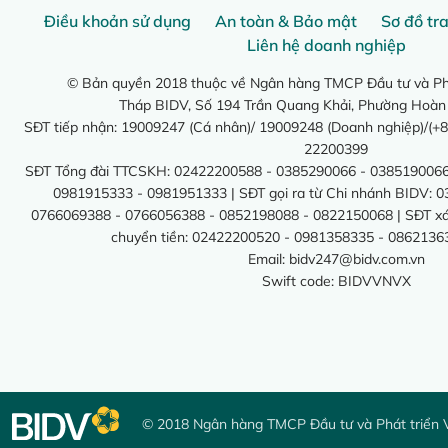
Điều khoản sử dụng
An toàn & Bảo mật
Sơ đồ tr
Liên hệ doanh nghiệp
© Bản quyền 2018 thuộc về Ngân hàng TMCP Đầu tư và Phá
Tháp BIDV, Số 194 Trần Quang Khải, Phường Hoàn
SĐT tiếp nhận: 19009247 (Cá nhân)/ 19009248 (Doanh nghiệp)/(+8
22200399
SĐT Tổng đài TTCSKH: 02422200588 - 0385290066 - 0385190066
0981915333 - 0981951333 | SĐT gọi ra từ Chi nhánh BIDV: 
0766069388 - 0766056388 - 0852198088 - 0822150068 | SĐT xác 
chuyển tiền: 02422200520 - 0981358335 - 0862136
Email:
bidv247@bidv.com.vn
Swift code: BIDVVNVX
© 2018 Ngân hàng TMCP Đầu tư và Phát triển 