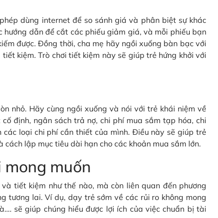
c phép dùng internet để so sánh giá và phân biệt sự khác
c hướng dẫn để cắt các phiếu giảm giá, và mỗi phiếu bạn
kiếm được. Đồng thời, cha mẹ hãy ngồi xuống bàn bạc với
tiết kiệm. Trò chơi tiết kiệm này sẽ giúp trẻ hứng khởi với
òn nhỏ. Hãy cùng ngồi xuống và nói với trẻ khái niệm về
cố định, ngân sách trả nợ, chi phí mua sắm tạp hóa, chi
 các loại chi phí cần thiết của mình. Điều này sẽ giúp trẻ
à cách lập mục tiêu dài hạn cho các khoản mua sắm lớn.
oài mong muốn
gì và tiết kiệm như thế nào, mà còn liên quan đến phương
g tương lai. Ví dụ, dạy trẻ sớm về các rủi ro không mong
à…. sẽ giúp chúng hiểu được lợi ích của việc chuẩn bị tài