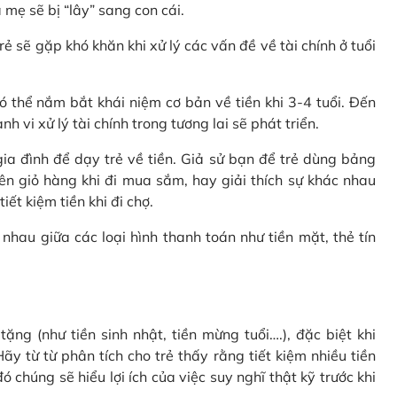
 mẹ sẽ bị “lây” sang con cái.
rẻ sẽ gặp khó khăn khi xử lý các vấn đề về tài chính ở tuổi
 thể nắm bắt khái niệm cơ bản về tiền khi 3-4 tuổi. Đến
 vi xử lý tài chính trong tương lai sẽ phát triển.
a đình để dạy trẻ về tiền. Giả sử bạn để trẻ dùng bảng
ên giỏ hàng khi đi mua sắm, hay giải thích sự khác nhau
ết kiệm tiền khi đi chợ.
nhau giữa các loại hình thanh toán như tiền mặt, thẻ tín
ặng (như tiền sinh nhật, tiền mừng tuổi….), đặc biệt khi
ãy từ từ phân tích cho trẻ thấy rằng tiết kiệm nhiều tiền
 chúng sẽ hiểu lợi ích của việc suy nghĩ thật kỹ trước khi