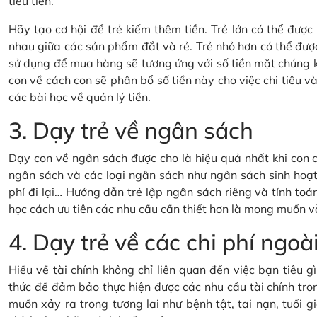
tiêu tiền.
Hãy tạo cơ hội để trẻ kiếm thêm tiền. Trẻ lớn có thể đượ
nhau giữa các sản phẩm đắt và rẻ. Trẻ nhỏ hơn có thể đượ
sử dụng để mua hàng sẽ tương ứng với số tiền mặt chúng 
con về cách con sẽ phân bổ số tiền này cho việc chi tiêu và 
các bài học về quản lý tiền.
3. Dạy trẻ về ngân sách
Dạy con về ngân sách được cho là hiệu quả nhất khi con c
ngân sách và các loại ngân sách như ngân sách sinh hoạt 
phí đi lại… Hướng dẫn trẻ lập ngân sách riêng và tính toán
học cách ưu tiên các nhu cầu cần thiết hơn là mong muốn v
4. Dạy trẻ về các chi phí ng
Hiểu về tài chính không chỉ liên quan đến việc bạn tiêu 
thức để đảm bảo thực hiện được các nhu cầu tài chính tron
muốn xảy ra trong tương lai như bệnh tật, tai nạn, tuổi gi