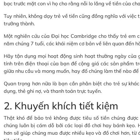
bạc trước mặt con vì họ cho rằng nỗi lo lắng về tiền của cha
Tuy nhiên, không dạy trẻ về tiền cũng đồng nghĩa với việc t
trưởng thành.
Một nghiên cứu của Đại học Cambridge cho thấy trẻ em có
năm chúng 7 tuổi, các khái niệm cơ bản về liên quan đến hành
Hãy tận dụng mọi hoạt động sinh hoạt thường ngày của gi
tính trên điện thoại của bạn để cộng giá các sản phẩm tr
giữa nhu cầu và mong muốn, hay đố chúng làm thế nào để ti
Quan trọng hơn nữa là bạn cần phân biệt cho trẻ sự khác 
dụng, thẻ ghi nợ, và thanh toán trực tuyến.
2. Khuyến khích tiết kiệm
Thật khó để bảo trẻ không được tiêu số tiền chúng được t
chúng luôn bị cám dỗ bởi các loại đồ chơi hay bánh kẹo. H
hơn sẽ giúp chúng mua được nhiều kẹo và đồ chơi hơn, từ đó