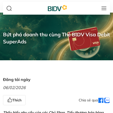
Bứt phá doanh thu cùng Thẻ BIDV Visa Debit
SuperAds
Đăng tải ngày
06/02/2026
Thích
Chia sẻ qua
Thấu hiểu nhu cầu của các Chủ Shop, Tiểu thương bán hàng