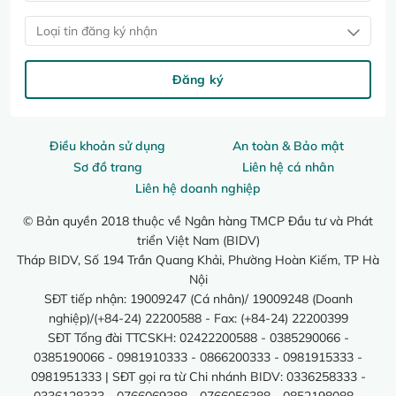
Loại tin đăng ký nhận
Đăng ký
Điều khoản sử dụng
An toàn & Bảo mật
Sơ đồ trang
Liên hệ cá nhân
Liên hệ doanh nghiệp
© Bản quyền 2018 thuộc về Ngân hàng TMCP Đầu tư và Phát
triển Việt Nam (BIDV)
Tháp BIDV, Số 194 Trần Quang Khải, Phường Hoàn Kiếm, TP Hà
Nội
SĐT tiếp nhận: 19009247 (Cá nhân)/ 19009248 (Doanh
nghiệp)/(+84-24) 22200588 - Fax: (+84-24) 22200399
SĐT Tổng đài TTCSKH: 02422200588 - 0385290066 -
0385190066 - 0981910333 - 0866200333 - 0981915333 -
0981951333 | SĐT gọi ra từ Chi nhánh BIDV: 0336258333 -
0336128333 - 0766069388 - 0766056388 - 0852198088 -