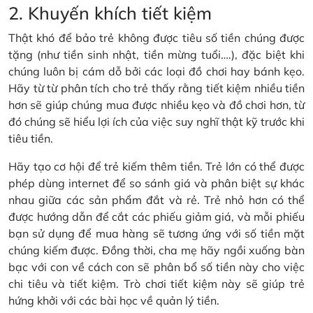
2. Khuyến khích tiết kiệm
Thật khó để bảo trẻ không được tiêu số tiền chúng được
tặng (như tiền sinh nhật, tiền mừng tuổi….), đặc biệt khi
chúng luôn bị cám dỗ bởi các loại đồ chơi hay bánh kẹo.
Hãy từ từ phân tích cho trẻ thấy rằng tiết kiệm nhiều tiền
hơn sẽ giúp chúng mua được nhiều kẹo và đồ chơi hơn, từ
đó chúng sẽ hiểu lợi ích của việc suy nghĩ thật kỹ trước khi
tiêu tiền.
Hãy tạo cơ hội để trẻ kiếm thêm tiền. Trẻ lớn có thể được
phép dùng internet để so sánh giá và phân biệt sự khác
nhau giữa các sản phẩm đắt và rẻ. Trẻ nhỏ hơn có thể
được hướng dẫn để cắt các phiếu giảm giá, và mỗi phiếu
bạn sử dụng để mua hàng sẽ tương ứng với số tiền mặt
chúng kiếm được. Đồng thời, cha mẹ hãy ngồi xuống bàn
bạc với con về cách con sẽ phân bổ số tiền này cho việc
chi tiêu và tiết kiệm. Trò chơi tiết kiệm này sẽ giúp trẻ
hứng khởi với các bài học về quản lý tiền.