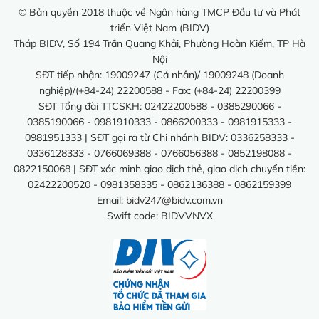
© Bản quyền 2018 thuộc về Ngân hàng TMCP Đầu tư và Phát
triển Việt Nam (BIDV)
Tháp BIDV, Số 194 Trần Quang Khải, Phường Hoàn Kiếm, TP Hà
Nội
SĐT tiếp nhận: 19009247 (Cá nhân)/ 19009248 (Doanh
nghiệp)/(+84-24) 22200588 - Fax: (+84-24) 22200399
SĐT Tổng đài TTCSKH: 02422200588 - 0385290066 -
0385190066 - 0981910333 - 0866200333 - 0981915333 -
0981951333 | SĐT gọi ra từ Chi nhánh BIDV: 0336258333 -
0336128333 - 0766069388 - 0766056388 - 0852198088 -
0822150068 | SĐT xác minh giao dịch thẻ, giao dịch chuyển tiền:
02422200520 - 0981358335 - 0862136388 - 0862159399
Email:
bidv247@bidv.com.vn
Swift code: BIDVVNVX