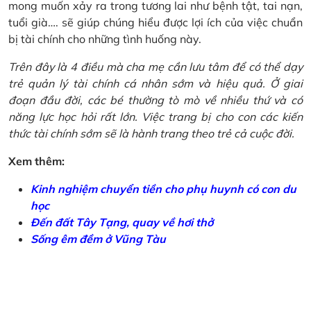
mong muốn xảy ra trong tương lai như bệnh tật, tai nạn,
tuổi già…. sẽ giúp chúng hiểu được lợi ích của việc chuẩn
bị tài chính cho những tình huống này.
Trên đây là 4 điều mà cha mẹ cần lưu tâm để có thể dạy
trẻ quản lý tài chính cá nhân sớm và hiệu quả. Ở giai
đoạn đầu đời, các bé thường tò mò về nhiều thứ và có
năng lực học hỏi rất lớn. Việc trang bị cho con các kiến
thức tài chính sớm sẽ là hành trang theo trẻ cả cuộc đời.
Xem thêm:
Kinh nghiệm chuyển tiền cho phụ huynh có con du
học
Đến đất Tây Tạng, quay về hơi thở
Sống êm đềm ở Vũng Tàu