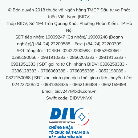
© Bản quyền 2018 thuộc về Ngân hàng TMCP Đầu tư và Phát
triển Việt Nam (BIDV)
Tháp BIDV, Số 194 Trần Quang Khải, Phường Hoàn Kiếm, TP Hà
Nội
SĐT tiếp nhận: 19009247 (Cá nhân)/ 19009248 (Doanh
nghiệp)/(+84-24) 22200588 - Fax: (+84-24) 22200399
SĐT Tổng đài TTCSKH: 02422200588 - 0385290066 -
0385190066 - 0981910333 - 0866200333 - 0981915333 -
0981951333 | SĐT gọi ra từ Chi nhánh BIDV: 0336258333 -
0336128333 - 0766069388 - 0766056388 - 0852198088 -
0822150068 | SĐT xác minh giao dịch thẻ, giao dịch chuyển tiền:
02422200520 - 0981358335 - 0862136388 - 0862159399
Email:
bidv247@bidv.com.vn
Swift code: BIDVVNVX