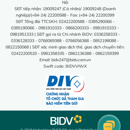
Nội
SĐT tiếp nhận: 19009247 (Cá nhân)/ 19009248 (Doanh
nghiệp)/(+84-24) 22200588 - Fax: (+84-24) 22200399
SĐT Tổng đài TTCSKH: 02422200588 - 0385290066 -
0385190066 - 0981910333 - 0866200333 - 0981915333 -
0981951333 | SĐT gọi ra từ Chi nhánh BIDV: 0336258333 -
0336128333 - 0766069388 - 0766056388 - 0852198088 -
0822150068 | SĐT xác minh giao dịch thẻ, giao dịch chuyển tiền:
02422200520 - 0981358335 - 0862136388 - 0862159399
Email:
bidv247@bidv.com.vn
Swift code: BIDVVNVX
© 2018 Ngân hàng TMCP Đầu tư và Phát triển Việt Nam