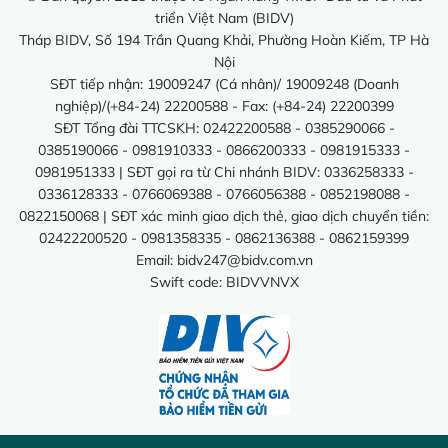
triển Việt Nam (BIDV)
Tháp BIDV, Số 194 Trần Quang Khải, Phường Hoàn Kiếm, TP Hà
Nội
SĐT tiếp nhận: 19009247 (Cá nhân)/ 19009248 (Doanh
nghiệp)/(+84-24) 22200588 - Fax: (+84-24) 22200399
SĐT Tổng đài TTCSKH: 02422200588 - 0385290066 -
0385190066 - 0981910333 - 0866200333 - 0981915333 -
0981951333 | SĐT gọi ra từ Chi nhánh BIDV: 0336258333 -
0336128333 - 0766069388 - 0766056388 - 0852198088 -
0822150068 | SĐT xác minh giao dịch thẻ, giao dịch chuyển tiền:
02422200520 - 0981358335 - 0862136388 - 0862159399
Email:
bidv247@bidv.com.vn
Swift code: BIDVVNVX