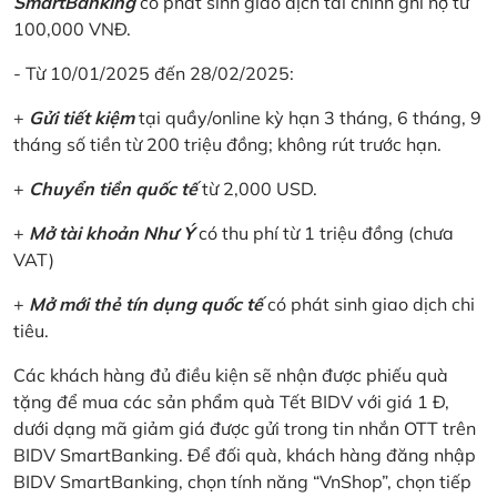
SmartBanking
có phát sinh giao dịch tài chính ghi nợ từ
100,000 VNĐ.
- Từ 10/01/2025 đến 28/02/2025:
+
Gửi tiết kiệm
tại quầy/online kỳ hạn 3 tháng, 6 tháng, 9
tháng số tiền từ 200 triệu đồng; không rút trước hạn.
+
Chuyển tiền quốc tế
từ 2,000 USD.
+
Mở tài khoản Như Ý
có thu phí từ 1 triệu đồng (chưa
VAT)
+
Mở mới thẻ tín dụng quốc tế
có phát sinh giao dịch chi
tiêu.
Các khách hàng đủ điều kiện sẽ nhận được phiếu quà
tặng để mua các sản phẩm quà Tết BIDV với giá 1 Đ,
dưới dạng mã giảm giá được gửi trong tin nhắn OTT trên
BIDV SmartBanking. Để đối quà, khách hàng đăng nhập
BIDV SmartBanking, chọn tính năng “VnShop”, chọn tiếp