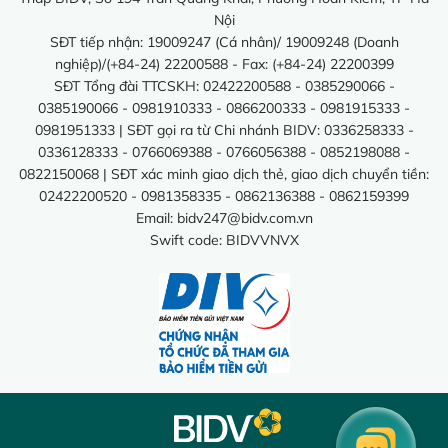
Nội
SĐT tiếp nhận: 19009247 (Cá nhân)/ 19009248 (Doanh
nghiệp)/(+84-24) 22200588 - Fax: (+84-24) 22200399
SĐT Tổng đài TTCSKH: 02422200588 - 0385290066 -
0385190066 - 0981910333 - 0866200333 - 0981915333 -
0981951333 | SĐT gọi ra từ Chi nhánh BIDV: 0336258333 -
0336128333 - 0766069388 - 0766056388 - 0852198088 -
0822150068 | SĐT xác minh giao dịch thẻ, giao dịch chuyển tiền:
02422200520 - 0981358335 - 0862136388 - 0862159399
Email:
bidv247@bidv.com.vn
Swift code: BIDVVNVX