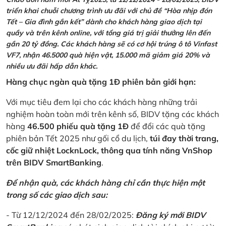
triển khai chuỗi chương trình ưu đãi với chủ đề “Hòa nhịp đón
Tết – Gia đình gắn kết” dành cho khách hàng giao dịch tại
quầy và trên kênh online, với tổng giá trị giải thưởng lên đến
gần 20 tỷ đồng. Các khách hàng sẽ có cơ hội trúng ô tô Vinfast
VF7, nhận 46.5000 quà hiện vật, 15.000 mã giảm giá 20% và
nhiều ưu đãi hấp dẫn khác.
Hàng chục ngàn quà tặng 1Đ phiên bản giới hạn:
Với mục tiêu đem lại cho các khách hàng những trải
nghiệm hoàn toàn mới trên kênh số, BIDV tặng các khách
hàng
46.500 phiếu quà tặng 1Đ
để đổi các quà tặng
phiên bản Tết 2025 như gối cổ du lịch,
túi đay thời trang,
cốc giữ nhiệt LocknLock, thông qua tính năng VnShop
trên BIDV SmartBanking
.
Để nhận quà, các khách hàng chỉ cần thực hiện một
trong số các giao dịch sau:
- Từ 12/12/2024 đến 28/02/2025:
Đăng ký mới BIDV