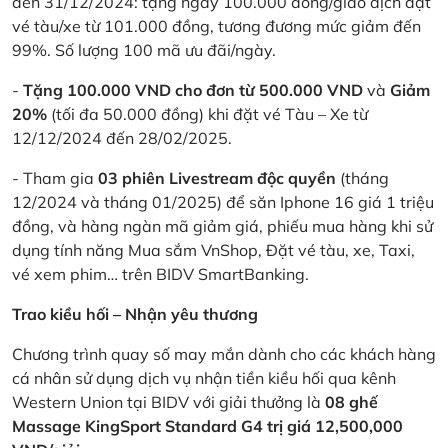
đến 31/12/2024: tặng ngay 100.000 đồng/giao dịch đặt
vé tàu/xe từ 101.000 đồng, tương đương mức giảm đến
99%. Số lượng 100 mã ưu đãi/ngày.
-
Tặng 100.000 VND cho đơn từ 500.000 VND
và
Giảm
20%
(tối đa 50.000 đồng) khi đặt vé Tàu – Xe từ
12/12/2024 đến 28/02/2025.
- Tham gia
03 phiên Livestream độc quyền
(tháng
12/2024 và tháng 01/2025) để săn Iphone 16 giá 1 triệu
đồng, và hàng ngàn mã giảm giá, phiếu mua hàng khi sử
dụng tính năng Mua sắm VnShop, Đặt vé tàu, xe, Taxi,
vé xem phim… trên BIDV SmartBanking.
Trao kiều hối – Nhận yêu thương
Chương trình quay số may mắn dành cho các khách hàng
cá nhân sử dụng dịch vụ nhận tiền kiều hối qua kênh
Western Union tại BIDV với giải thưởng là
08 ghế
Massage KingSport Standard G4 trị giá 12,500,000