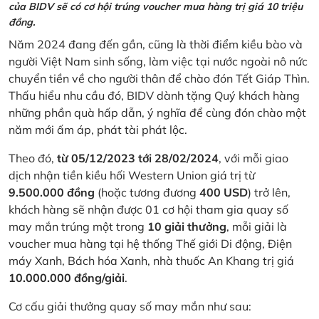
của BIDV sẽ có cơ hội trúng voucher mua hàng trị giá 10 triệu
đồng.
Năm 2024 đang đến gần, cũng là thời điểm kiều bào và
người Việt Nam sinh sống, làm việc tại nước ngoài nô nức
chuyển tiền về cho người thân để chào đón Tết Giáp Thìn.
Thấu hiểu nhu cầu đó, BIDV dành tặng Quý khách hàng
những phần quà hấp dẫn, ý nghĩa để cùng đón chào một
năm mới ấm áp, phát tài phát lộc.
Theo đó,
từ 05/12/2023 tới 28/02/2024
, với mỗi giao
dịch nhận tiền kiều hối Western Union giá trị từ
9.500.000 đồng
(hoặc tương đương
400 USD
) trở lên,
khách hàng sẽ nhận được 01 cơ hội tham gia quay số
may mắn trúng một trong
10 giải thưởng
, mỗi giải là
voucher mua hàng tại hệ thống Thế giới Di động, Điện
máy Xanh, Bách hóa Xanh, nhà thuốc An Khang trị giá
10.000.000 đồng/giải
.
Cơ cấu giải thưởng quay số may mắn như sau: