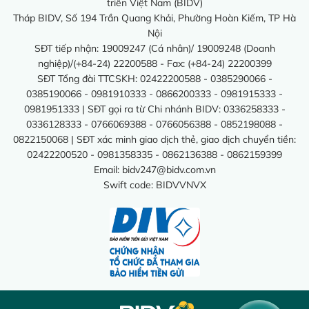
triển Việt Nam (BIDV)
Tháp BIDV, Số 194 Trần Quang Khải, Phường Hoàn Kiếm, TP Hà
Nội
SĐT tiếp nhận: 19009247 (Cá nhân)/ 19009248 (Doanh
nghiệp)/(+84-24) 22200588 - Fax: (+84-24) 22200399
SĐT Tổng đài TTCSKH: 02422200588 - 0385290066 -
0385190066 - 0981910333 - 0866200333 - 0981915333 -
0981951333 | SĐT gọi ra từ Chi nhánh BIDV: 0336258333 -
0336128333 - 0766069388 - 0766056388 - 0852198088 -
0822150068 | SĐT xác minh giao dịch thẻ, giao dịch chuyển tiền:
02422200520 - 0981358335 - 0862136388 - 0862159399
Email:
bidv247@bidv.com.vn
Swift code: BIDVVNVX