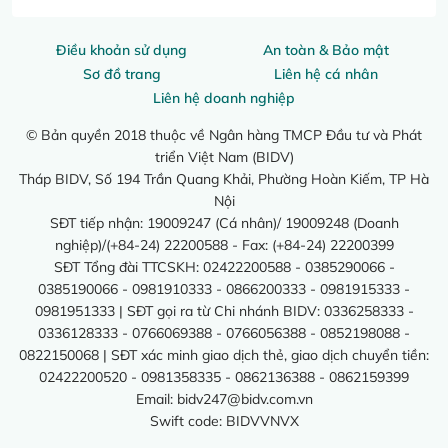
Điều khoản sử dụng
An toàn & Bảo mật
Sơ đồ trang
Liên hệ cá nhân
Liên hệ doanh nghiệp
© Bản quyền 2018 thuộc về Ngân hàng TMCP Đầu tư và Phát
triển Việt Nam (BIDV)
Tháp BIDV, Số 194 Trần Quang Khải, Phường Hoàn Kiếm, TP Hà
Nội
SĐT tiếp nhận: 19009247 (Cá nhân)/ 19009248 (Doanh
nghiệp)/(+84-24) 22200588 - Fax: (+84-24) 22200399
SĐT Tổng đài TTCSKH: 02422200588 - 0385290066 -
0385190066 - 0981910333 - 0866200333 - 0981915333 -
0981951333 | SĐT gọi ra từ Chi nhánh BIDV: 0336258333 -
0336128333 - 0766069388 - 0766056388 - 0852198088 -
0822150068 | SĐT xác minh giao dịch thẻ, giao dịch chuyển tiền:
02422200520 - 0981358335 - 0862136388 - 0862159399
Email:
bidv247@bidv.com.vn
Swift code: BIDVVNVX