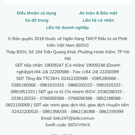
Điều khoản sử dụng
An toàn & Bảo mật
Sơ đồ trang
Liên hệ cá nhân
Liên hệ doanh nghiệp
© Bản quyền 2018 thuộc về Ngân hàng TMCP Đầu tư và Phát
triển Việt Nam (BIDV)
Tháp BIDV, Số 194 Trần Quang Khải, Phường Hoàn Kiếm, TP Hà
Nội
SĐT tiếp nhận: 19009247 (Cá nhân)/ 19009248 (Doanh
nghiệp)/(+84-24) 22200588 - Fax: (+84-24) 22200399
SĐT Tổng đài TTCSKH: 02422200588 - 0385290066 -
0385190066 - 0981910333 - 0866200333 - 0981915333 -
0981951333 | SĐT gọi ra từ Chi nhánh BIDV: 0336258333 -
0336128333 - 0766069388 - 0766056388 - 0852198088 -
0822150068 | SĐT xác minh giao dịch thẻ, giao dịch chuyển tiền:
02422200520 - 0981358335 - 0862136388 - 0862159399
Email:
bidv247@bidv.com.vn
Swift code: BIDVVNVX