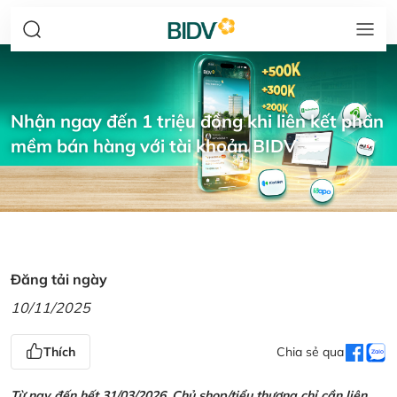
Nhận ngay đến 1 triệu đồng khi liên kết phần
mềm bán hàng với tài khoản BIDV
Đăng tải ngày
10/11/2025
Thích
Chia sẻ qua
Từ nay đến hết 31/03/2026, Chủ shop/tiểu thương chỉ cần liên