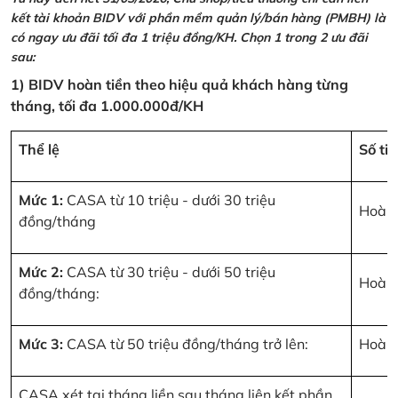
kết tài khoản BIDV với phần mềm quản lý/bán hàng (PMBH) là
có ngay ưu đãi tối đa 1 triệu đồng/KH. Chọn 1 trong 2 ưu đãi
sau:
1) BIDV hoàn tiền theo hiệu quả khách hàng từng
tháng, tối đa 1.000.000đ/KH
Thể lệ
Số ti
Mức 1:
CASA từ 10 triệu - dưới 30 triệu
Hoàn 
đồng/tháng
Mức 2:
CASA từ 30 triệu - dưới 50 triệu
Hoàn 
đồng/tháng:
Mức 3:
CASA từ 50 triệu đồng/tháng trở lên:
Hoàn 
CASA xét tại tháng liền sau tháng liên kết phần