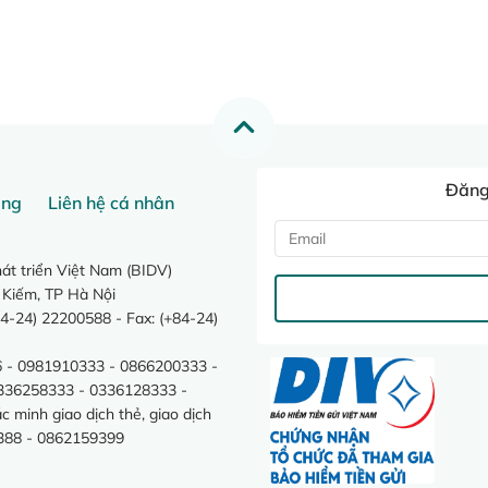
Đăng 
ang
Liên hệ cá nhân
t triển Việt Nam (BIDV)
 Kiếm, TP Hà Nội
4-24) 22200588 - Fax: (+84-24)
 - 0981910333 - 0866200333 -
0336258333 - 0336128333 -
minh giao dịch thẻ, giao dịch
388 - 0862159399