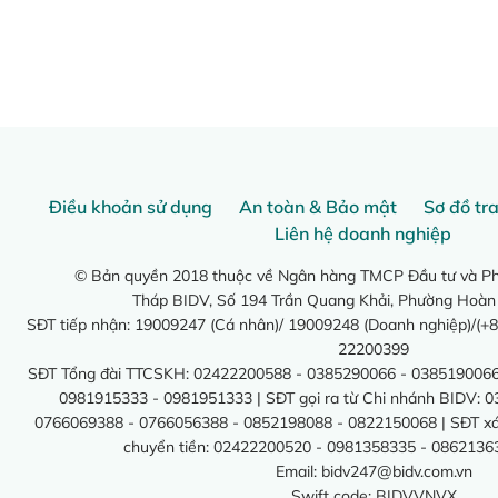
Điều khoản sử dụng
An toàn & Bảo mật
Sơ đồ tr
Liên hệ doanh nghiệp
© Bản quyền 2018 thuộc về Ngân hàng TMCP Đầu tư và Phá
Tháp BIDV, Số 194 Trần Quang Khải, Phường Hoàn
SĐT tiếp nhận: 19009247 (Cá nhân)/ 19009248 (Doanh nghiệp)/(+8
22200399
SĐT Tổng đài TTCSKH: 02422200588 - 0385290066 - 0385190066
0981915333 - 0981951333 | SĐT gọi ra từ Chi nhánh BIDV: 
0766069388 - 0766056388 - 0852198088 - 0822150068 | SĐT xác 
chuyển tiền: 02422200520 - 0981358335 - 0862136
Email:
bidv247@bidv.com.vn
Swift code: BIDVVNVX