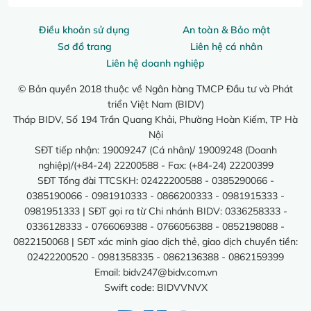
Điều khoản sử dụng
An toàn & Bảo mật
Sơ đồ trang
Liên hệ cá nhân
Liên hệ doanh nghiệp
© Bản quyền 2018 thuộc về Ngân hàng TMCP Đầu tư và Phát
triển Việt Nam (BIDV)
Tháp BIDV, Số 194 Trần Quang Khải, Phường Hoàn Kiếm, TP Hà
Nội
SĐT tiếp nhận: 19009247 (Cá nhân)/ 19009248 (Doanh
nghiệp)/(+84-24) 22200588 - Fax: (+84-24) 22200399
SĐT Tổng đài TTCSKH: 02422200588 - 0385290066 -
0385190066 - 0981910333 - 0866200333 - 0981915333 -
0981951333 | SĐT gọi ra từ Chi nhánh BIDV: 0336258333 -
0336128333 - 0766069388 - 0766056388 - 0852198088 -
0822150068 | SĐT xác minh giao dịch thẻ, giao dịch chuyển tiền:
02422200520 - 0981358335 - 0862136388 - 0862159399
Email:
bidv247@bidv.com.vn
Swift code: BIDVVNVX