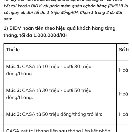
kết tài khoản BIDV với phần mềm quản lý/bán hàng (PMBH) là
có ngay ưu đãi tối đa 1 triệu đồng/KH. Chọn 1 trong 2 ưu đãi
sau:
1) BIDV hoàn tiền theo hiệu quả khách hàng từng
tháng, tối đa 1.000.000đ/KH
Thể lệ
Số ti
Mức 1:
CASA từ 10 triệu - dưới 30 triệu
Hoàn 
đồng/tháng
Mức 2:
CASA từ 30 triệu - dưới 50 triệu
Hoàn 
đồng/tháng:
Mức 3:
CASA từ 50 triệu đồng/tháng trở lên:
Hoàn 
CASA xét tại tháng liền sau tháng liên kết phần