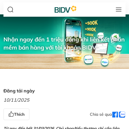
Nhận ngay đến 1 triệu đồng khi liên kết phần
mềm bán hàng với tài khoản BIDV
Đăng tải ngày
10/11/2025
Thích
Chia sẻ qua
Từ nay đến hết 31/03/2026, Chủ shop/tiểu thương chỉ cần liên