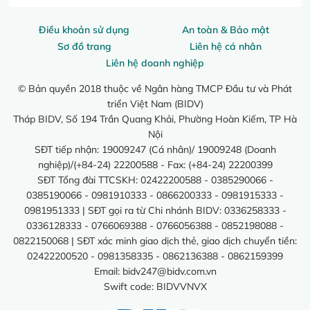
Điều khoản sử dụng
An toàn & Bảo mật
Sơ đồ trang
Liên hệ cá nhân
Liên hệ doanh nghiệp
© Bản quyền 2018 thuộc về Ngân hàng TMCP Đầu tư và Phát
triển Việt Nam (BIDV)
Tháp BIDV, Số 194 Trần Quang Khải, Phường Hoàn Kiếm, TP Hà
Nội
SĐT tiếp nhận: 19009247 (Cá nhân)/ 19009248 (Doanh
nghiệp)/(+84-24) 22200588 - Fax: (+84-24) 22200399
SĐT Tổng đài TTCSKH: 02422200588 - 0385290066 -
0385190066 - 0981910333 - 0866200333 - 0981915333 -
0981951333 | SĐT gọi ra từ Chi nhánh BIDV: 0336258333 -
0336128333 - 0766069388 - 0766056388 - 0852198088 -
0822150068 | SĐT xác minh giao dịch thẻ, giao dịch chuyển tiền:
02422200520 - 0981358335 - 0862136388 - 0862159399
Email:
bidv247@bidv.com.vn
Swift code: BIDVVNVX