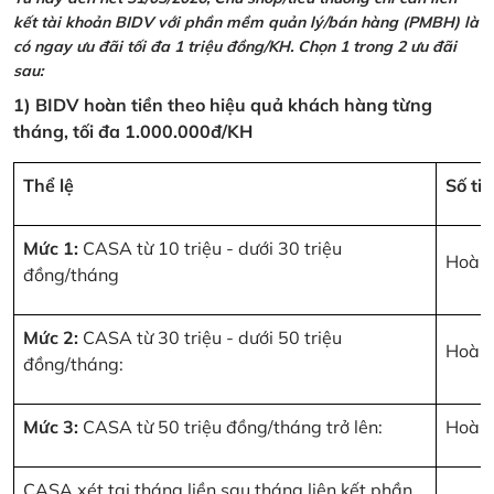
kết tài khoản BIDV với phần mềm quản lý/bán hàng (PMBH) là
có ngay ưu đãi tối đa 1 triệu đồng/KH. Chọn 1 trong 2 ưu đãi
sau:
1) BIDV hoàn tiền theo hiệu quả khách hàng từng
tháng, tối đa 1.000.000đ/KH
Thể lệ
Số ti
Mức 1:
CASA từ 10 triệu - dưới 30 triệu
Hoàn 
đồng/tháng
Mức 2:
CASA từ 30 triệu - dưới 50 triệu
Hoàn 
đồng/tháng:
Mức 3:
CASA từ 50 triệu đồng/tháng trở lên:
Hoàn 
CASA xét tại tháng liền sau tháng liên kết phần