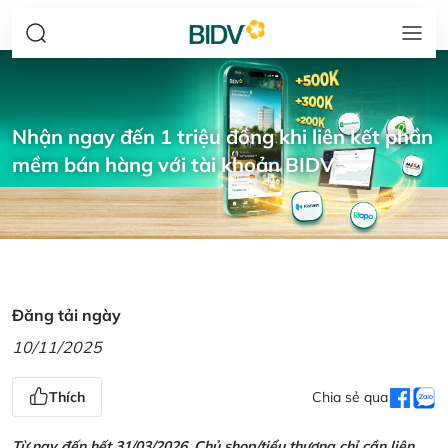
Nhận ngay đến 1 triệu đồng khi liên kết phần
mềm bán hàng với tài khoản BIDV
Đăng tải ngày
10/11/2025
Thích
Chia sẻ qua
Từ nay đến hết 31/03/2026, Chủ shop/tiểu thương chỉ cần liên