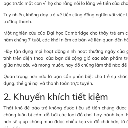
bạc trước mặt con vì họ cho rằng nỗi lo lắng về tiền của cha
Tuy nhiên, không dạy trẻ về tiền cũng đồng nghĩa với việc t
trưởng thành.
Một nghiên cứu của Đại học Cambridge cho thấy trẻ em có
năm chúng 7 tuổi, các khái niệm cơ bản về liên quan đến hành
Hãy tận dụng mọi hoạt động sinh hoạt thường ngày của gi
tính trên điện thoại của bạn để cộng giá các sản phẩm tr
giữa nhu cầu và mong muốn, hay đố chúng làm thế nào để ti
Quan trọng hơn nữa là bạn cần phân biệt cho trẻ sự khác 
dụng, thẻ ghi nợ, và thanh toán trực tuyến.
2. Khuyến khích tiết kiệm
Thật khó để bảo trẻ không được tiêu số tiền chúng được t
chúng luôn bị cám dỗ bởi các loại đồ chơi hay bánh kẹo. H
hơn sẽ giúp chúng mua được nhiều kẹo và đồ chơi hơn, từ đó