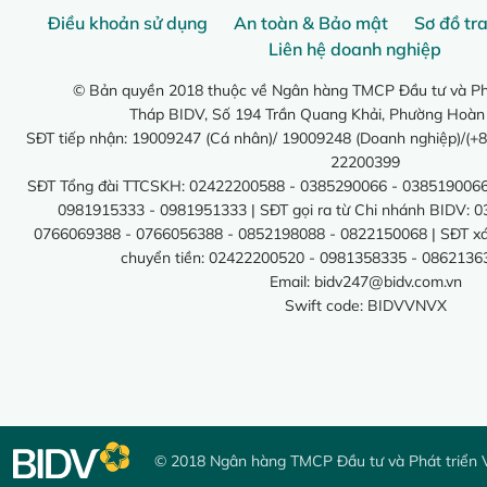
Điều khoản sử dụng
An toàn & Bảo mật
Sơ đồ tr
Liên hệ doanh nghiệp
© Bản quyền 2018 thuộc về Ngân hàng TMCP Đầu tư và Phá
Tháp BIDV, Số 194 Trần Quang Khải, Phường Hoàn
SĐT tiếp nhận: 19009247 (Cá nhân)/ 19009248 (Doanh nghiệp)/(+8
22200399
SĐT Tổng đài TTCSKH: 02422200588 - 0385290066 - 0385190066
0981915333 - 0981951333 | SĐT gọi ra từ Chi nhánh BIDV: 
0766069388 - 0766056388 - 0852198088 - 0822150068 | SĐT xác 
chuyển tiền: 02422200520 - 0981358335 - 0862136
Email:
bidv247@bidv.com.vn
Swift code: BIDVVNVX
© 2018 Ngân hàng TMCP Đầu tư và Phát triển 