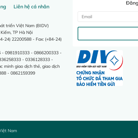
Đăng 
ang
Liên hệ cá nhân
t triển Việt Nam (BIDV)
 Kiếm, TP Hà Nội
4-24) 22200588 - Fax: (+84-24)
 - 0981910333 - 0866200333 -
0336258333 - 0336128333 -
minh giao dịch thẻ, giao dịch
388 - 0862159399
Việt Nam