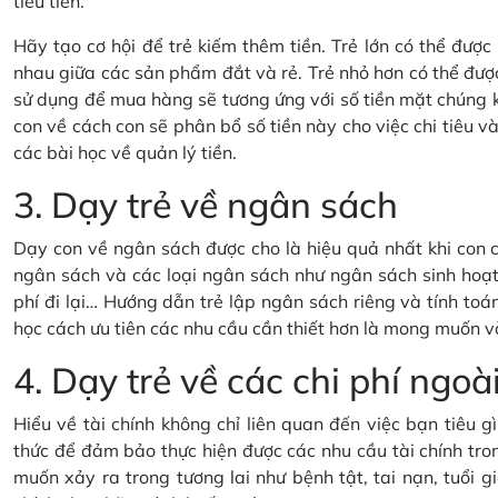
tiêu tiền.
Hãy tạo cơ hội để trẻ kiếm thêm tiền. Trẻ lớn có thể đượ
nhau giữa các sản phẩm đắt và rẻ. Trẻ nhỏ hơn có thể đượ
sử dụng để mua hàng sẽ tương ứng với số tiền mặt chúng 
con về cách con sẽ phân bổ số tiền này cho việc chi tiêu và 
các bài học về quản lý tiền.
3. Dạy trẻ về ngân sách
Dạy con về ngân sách được cho là hiệu quả nhất khi con c
ngân sách và các loại ngân sách như ngân sách sinh hoạt 
phí đi lại… Hướng dẫn trẻ lập ngân sách riêng và tính toán
học cách ưu tiên các nhu cầu cần thiết hơn là mong muốn v
4. Dạy trẻ về các chi phí ng
Hiểu về tài chính không chỉ liên quan đến việc bạn tiêu 
thức để đảm bảo thực hiện được các nhu cầu tài chính tron
muốn xảy ra trong tương lai như bệnh tật, tai nạn, tuổi gi