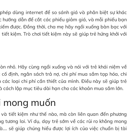
c phép dùng internet để so sánh giá và phân biệt sự khác
c hướng dẫn để cắt các phiếu giảm giá, và mỗi phiếu bạn
kiếm được. Đồng thời, cha mẹ hãy ngồi xuống bàn bạc với
tiết kiệm. Trò chơi tiết kiệm này sẽ giúp trẻ hứng khởi với
òn nhỏ. Hãy cùng ngồi xuống và nói với trẻ khái niệm về
cố định, ngân sách trả nợ, chi phí mua sắm tạp hóa, chi
 các loại chi phí cần thiết của mình. Điều này sẽ giúp trẻ
à cách lập mục tiêu dài hạn cho các khoản mua sắm lớn.
oài mong muốn
gì và tiết kiệm như thế nào, mà còn liên quan đến phương
g tương lai. Ví dụ, dạy trẻ sớm về các rủi ro không mong
à…. sẽ giúp chúng hiểu được lợi ích của việc chuẩn bị tài