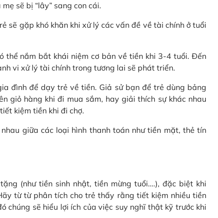
 mẹ sẽ bị “lây” sang con cái.
rẻ sẽ gặp khó khăn khi xử lý các vấn đề về tài chính ở tuổi
 thể nắm bắt khái niệm cơ bản về tiền khi 3-4 tuổi. Đến
 vi xử lý tài chính trong tương lai sẽ phát triển.
a đình để dạy trẻ về tiền. Giả sử bạn để trẻ dùng bảng
ên giỏ hàng khi đi mua sắm, hay giải thích sự khác nhau
ết kiệm tiền khi đi chợ.
nhau giữa các loại hình thanh toán như tiền mặt, thẻ tín
ặng (như tiền sinh nhật, tiền mừng tuổi….), đặc biệt khi
ãy từ từ phân tích cho trẻ thấy rằng tiết kiệm nhiều tiền
 chúng sẽ hiểu lợi ích của việc suy nghĩ thật kỹ trước khi