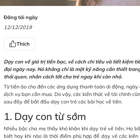
Đăng tải ngày
12/12/2019
Thích
Dạy con về giá trị tiền bạc, về cách chi tiêu và tiết kiệm 
đại ngày nay. Nó không chỉ là một kỹ năng cần thiết tro
thói quen, nhân cách tốt cho trẻ ngay khi còn nhỏ.
Từ tiền ảo cho đến các ứng dụng thanh toán di động, ngày 
dịch vụ bạn cần mua. Do vậy, các kiến thức về tài chính c
sau đây để bắt đầu dạy con trẻ các bài học về tiền.
1. Dạy con từ sớm
Nhiều bậc cha mẹ thấy khó khăn khi dạy trẻ về tiền. Họ bă
biết hay khi nào là thời điểm phù hợp để dạy về các kiến