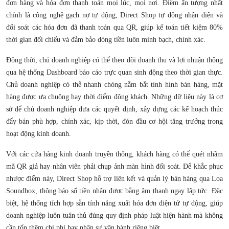
đơn hàng và hóa đơn thanh toán mọi lúc, mọi nơi. Điểm ấn tượng nhất
chính là công nghệ gạch nợ tự động, Direct Shop tự động nhận diện và
đối soát các hóa đơn đã thanh toán qua QR, giúp kế toán tiết kiệm 80%
thời gian đối chiếu và đảm bảo dòng tiền luôn minh bạch, chính xác.
Đồng thời, chủ doanh nghiệp có thể theo dõi doanh thu và lợi nhuận thông
qua hệ thống Dashboard báo cáo trực quan sinh động theo thời gian thực.
Chủ doanh nghiệp có thể nhanh chóng nắm bắt tình hình bán hàng, mặt
hàng được ưa chuộng hay thời điểm đông khách. Những dữ liệu này là cơ
sở để chủ doanh nghiệp đưa các quyết định, xây dựng các kế hoạch thúc
đẩy bán phù hợp, chính xác, kịp thời, đón đầu cơ hội tăng trưởng trong
hoạt động kinh doanh.
Với các cửa hàng kinh doanh truyền thống, khách hàng có thể quét nhầm
mã QR giả hay nhân viên phải chụp ảnh màn hình đối soát. Để khắc phục
nhược điểm này, Direct Shop hỗ trợ liên kết và quản lý bán hàng qua Loa
Soundbox, thông báo số tiền nhận được bằng âm thanh ngay lập tức. Đặc
biệt, hệ thống tích hợp sẵn tính năng xuất hóa đơn điện tử tự động, giúp
doanh nghiệp luôn tuân thủ đúng quy định pháp luật hiện hành mà không
cần tốn thêm chi phí hay nhân sự vận hành riêng biệt.