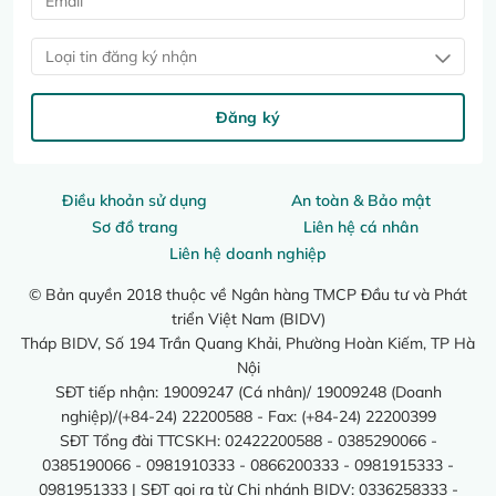
Loại tin đăng ký nhận
Đăng ký
Điều khoản sử dụng
An toàn & Bảo mật
Sơ đồ trang
Liên hệ cá nhân
Liên hệ doanh nghiệp
© Bản quyền 2018 thuộc về Ngân hàng TMCP Đầu tư và Phát
triển Việt Nam (BIDV)
Tháp BIDV, Số 194 Trần Quang Khải, Phường Hoàn Kiếm, TP Hà
Nội
SĐT tiếp nhận: 19009247 (Cá nhân)/ 19009248 (Doanh
nghiệp)/(+84-24) 22200588 - Fax: (+84-24) 22200399
SĐT Tổng đài TTCSKH: 02422200588 - 0385290066 -
0385190066 - 0981910333 - 0866200333 - 0981915333 -
0981951333 | SĐT gọi ra từ Chi nhánh BIDV: 0336258333 -