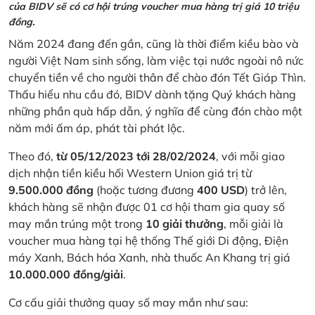
của BIDV sẽ có cơ hội trúng voucher mua hàng trị giá 10 triệu
đồng.
Năm 2024 đang đến gần, cũng là thời điểm kiều bào và
người Việt Nam sinh sống, làm việc tại nước ngoài nô nức
chuyển tiền về cho người thân để chào đón Tết Giáp Thìn.
Thấu hiểu nhu cầu đó, BIDV dành tặng Quý khách hàng
những phần quà hấp dẫn, ý nghĩa để cùng đón chào một
năm mới ấm áp, phát tài phát lộc.
Theo đó,
từ 05/12/2023 tới 28/02/2024
, với mỗi giao
dịch nhận tiền kiều hối Western Union giá trị từ
9.500.000 đồng
(hoặc tương đương
400 USD
) trở lên,
khách hàng sẽ nhận được 01 cơ hội tham gia quay số
may mắn trúng một trong
10 giải thưởng
, mỗi giải là
voucher mua hàng tại hệ thống Thế giới Di động, Điện
máy Xanh, Bách hóa Xanh, nhà thuốc An Khang trị giá
10.000.000 đồng/giải
.
Cơ cấu giải thưởng quay số may mắn như sau: