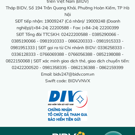
triển Việt Nam (BIDV)
Tháp BIDV, Số 194 Trần Quang Khải, Phường Hoàn Kiếm, TP Hà
Nội
SĐT tiếp nhận: 19009247 (Cá nhân)/ 19009248 (Doanh
nghiệp)/(+84-24) 22200588 - Fax: (+84-24) 22200399
SĐT Tổng đài TTCSKH: 02422200588 - 0385290066 -
0385190066 - 0981910333 - 0866200333 - 0981915333 -
0981951333 | SĐT gọi ra từ Chi nhánh BIDV: 0336258333 -
0336128333 - 0766069388 - 0766056388 - 0852198088 -
0822150068 | SĐT xác minh giao dịch thẻ, giao dịch chuyển tiền:
02422200520 - 0981358335 - 0862136388 - 0862159399
Email:
bidv247@bidv.com.vn
Swift code: BIDVVNVX