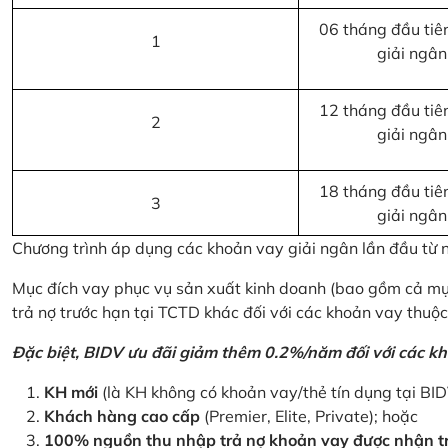
06 tháng đầu tiên
1
giải ngân
12 tháng đầu tiên
2
giải ngân
18 tháng đầu tiên
3
giải ngân
Chương trình áp dụng các khoản vay giải ngân lần đầu từ
Mục đích vay phục vụ sản xuất kinh doanh (bao gồm cả mục
trả nợ trước hạn tại TCTD khác đối với các khoản vay thuộc
Đặc biệt, BIDV ưu đãi giảm thêm 0.2%/năm đối với các kh
KH mới
(là KH không có khoản vay/thẻ tín dụng tại BI
Khách hàng cao cấp
(Premier, Elite, Private); hoặc
100% nguồn thu nhập trả nợ khoản vay được nhận tr